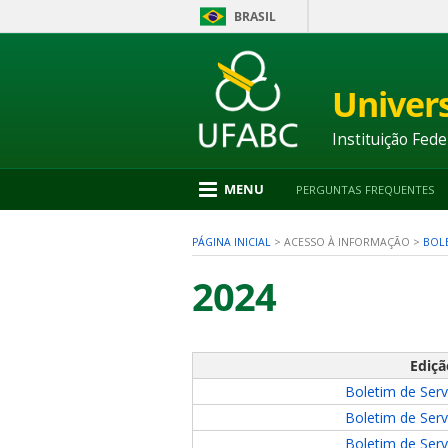
BRASIL
Ir
para
conteúdo
Univer
1
Ir
para
Instituição Fede
menu
2
Ir
MENU
PERGUNTAS FREQUENTES
para
busca
3
PÁGINA INICIAL
>
ACESSO À INFORMAÇÃO
>
BOLE
Ir
para
2024
rodapé
4
Ediçã
nu
Boletim de Serv
Boletim de Serv
Boletim de Serv