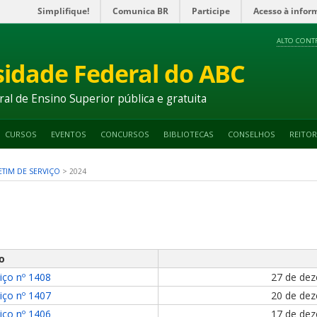
Simplifique!
Comunica BR
Participe
Acesso à infor
ALTO CONT
sidade Federal do ABC
ral de Ensino Superior pública e gratuita
CURSOS
EVENTOS
CONCURSOS
BIBLIOTECAS
CONSELHOS
REITOR
TIM DE SERVIÇO
>
2024
o
iço nº 1408
27 de de
iço nº 1407
20 de de
iço nº 1406
17 de de