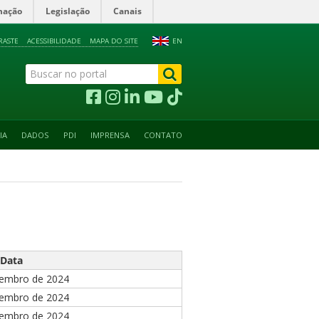
mação
Legislação
Canais
RASTE
ACESSIBILIDADE
MAPA DO SITE
EN
IA
DADOS
PDI
IMPRENSA
CONTATO
Data
zembro de 2024
zembro de 2024
zembro de 2024