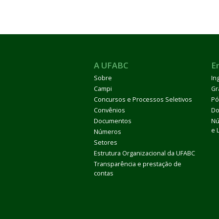
A UFABC
E
Sobre
In
Campi
Gr
Concursos e Processos Seletivos
Pó
Convênios
Do
Documentos
Nú
e 
Números
Setores
Estrutura Organizacional da UFABC
Transparência e prestação de
contas