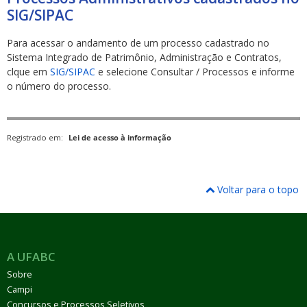
SIG/SIPAC
Para acessar o andamento de um processo cadastrado no
Sistema Integrado de Patrimônio, Administração e Contratos,
clque em
SIG/SIPAC
e selecione Consultar / Processos e informe
o número do processo.
ubmenu
Registrado em:
Lei de acesso à informação
ubmenu
Voltar para o topo
ubmenu
A UFABC
Sobre
Campi
Concursos e Processos Seletivos