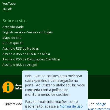
YouTube
TikTok
Sobre o site
Acessibilidade
English version - Versão em Inglês
Mapa do site
RSS: O que é?
Assine o RSS de Notícias
Assine o RSS do UFABC na Mídia
Assine o RSS de Divulgações Científicas
Assine o RSS de Artigos
Nós usamos cookies para melhorar
sua experiência de navegação no
portal. Ao utilizar o ufabc.edu.br, você
concorda com a política de
monitoramento de cookies.
Para ter mais informações como
Universidade Federal do ABC. Desenvolvido com CMS de
código
isso é feito, acesse a
Norma de uso
aberto
.
Reportar erros / Enviar sugestões