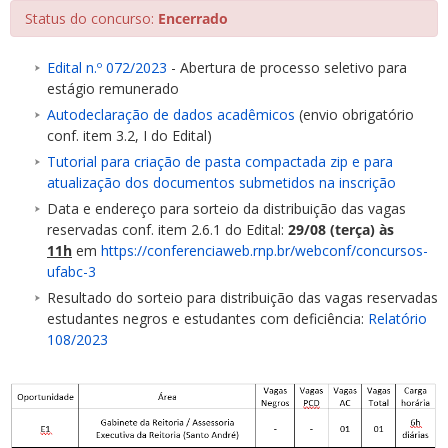
Status do concurso:
Encerrado
Edital n.º 072/2023
- Abertura de processo seletivo para
estágio remunerado
Autodeclaração de dados acadêmicos
(envio obrigatório
conf. item 3.2, I do Edital)
ubmenu
Tutorial para criação de pasta compactada zip e para
atualização dos documentos submetidos na inscrição
Data e endereço para sorteio da distribuição das vagas
reservadas conf. item 2.6.1 do Edital:
29/08 (terça) às
ubmenu
11h
em
https://conferenciaweb.rnp.br/webconf/concursos-
ufabc-3
ubmenu
Resultado do sorteio para distribuição das vagas reservadas
estudantes negros e estudantes com deficiência:
Relatório
108/2023