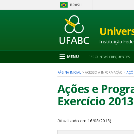
BRASIL
Ir
para
conteúdo
Univer
1
Ir
para
Instituição Fede
menu
2
Ir
MENU
PERGUNTAS FREQUENTES
para
busca
3
PÁGINA INICIAL
>
ACESSO À INFORMAÇÃO
>
AÇÕ
Ir
para
Ações e Progr
rodapé
4
Exercício 2013
nu
(Atualizado em 16/08/2013)