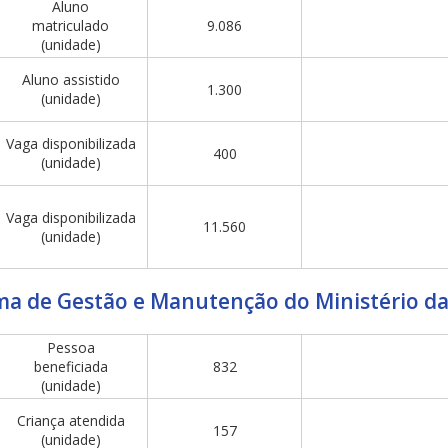
Aluno
matriculado
9.086
(unidade)
Aluno assistido
1.300
(unidade)
Vaga disponibilizada
400
(unidade)
Vaga disponibilizada
11.560
(unidade)
ma de Gestão e Manutenção do Ministério d
Pessoa
beneficiada
832
(unidade)
Criança atendida
157
(unidade)