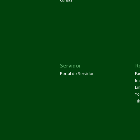
contas
Servidor
R
Portal do Servidor
Fa
In
Li
Yo
Ti