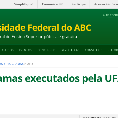
Simplifique!
Comunica BR
Participe
Acesso à infor
ALTO CONT
sidade Federal do ABC
ral de Ensino Superior pública e gratuita
CURSOS
EVENTOS
CONCURSOS
BIBLIOTECAS
CONSELHOS
REITOR
ES E PROGRAMAS
>
2013
amas executados pela UF