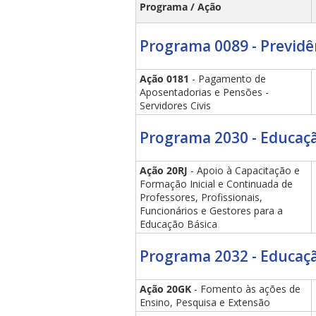
Programa / Ação
Programa 0089 - Previdên
Ação 0181
- Pagamento de
Aposentadorias e Pensões -
ubmenu
Servidores Civis
Programa 2030 - Educaçã
ubmenu
Ação 20RJ
- Apoio à Capacitação e
Formação Inicial e Continuada de
ubmenu
Professores, Profissionais,
Funcionários e Gestores para a
Educação Básica
Programa 2032 - Educaçã
Ação 20GK
- Fomento às ações de
Ensino, Pesquisa e Extensão