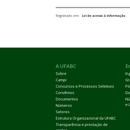
Registrado em:
Lei de acesso à informação
A UFABC
E
Sobre
In
Campi
Gr
Concursos e Processos Seletivos
Pó
Convênios
Do
Documentos
Nú
e 
Números
Setores
Estrutura Organizacional da UFABC
Transparência e prestação de