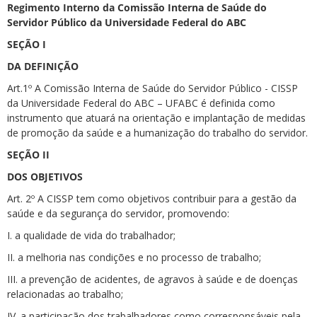
Regimento Interno da Comissão Interna de Saúde do
Servidor Público da Universidade Federal do ABC
SEÇÃO I
DA DEFINIÇÃO
Art.1º A Comissão Interna de Saúde do Servidor Público - CISSP
ubmenu
da Universidade Federal do ABC – UFABC é definida como
instrumento que atuará na orientação e implantação de medidas
de promoção da saúde e a humanização do trabalho do servidor.
SEÇÃO II
ubmenu
DOS OBJETIVOS
ubmenu
Art. 2º A CISSP tem como objetivos contribuir para a gestão da
saúde e da segurança do servidor, promovendo:
I. a qualidade de vida do trabalhador;
II. a melhoria nas condições e no processo de trabalho;
III. a prevenção de acidentes, de agravos à saúde e de doenças
relacionadas ao trabalho;
IV. a participação dos trabalhadores como corresponsáveis pela