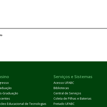
io
nsino
Serviços e Sistemas
gresso
Acesso UFABC
aduação
Bibliotecas
s-Graduação
Central de Serviços
centes
Coleta de Pilhas e Baterias
cleo Educacional de Tecnologias
Fretado UFABC