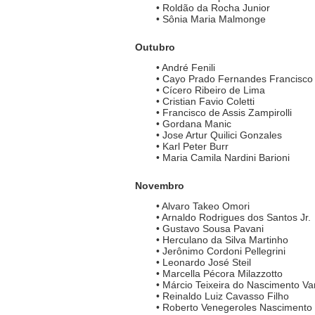
• Roldão da Rocha Junior
• Sônia Maria Malmonge
Outubro
• André Fenili
• Cayo Prado Fernandes Francisco
• Cícero Ribeiro de Lima
• Cristian Favio Coletti
• Francisco de Assis Zampirolli
• Gordana Manic
• Jose Artur Quilici Gonzales
• Karl Peter Burr
• Maria Camila Nardini Barioni
Novembro
• Alvaro Takeo Omori
• Arnaldo Rodrigues dos Santos Jr.
• Gustavo Sousa Pavani
• Herculano da Silva Martinho
• Jerônimo Cordoni Pellegrini
• Leonardo José Steil
• Marcella Pécora Milazzotto
• Márcio Teixeira do Nascimento Var
• Reinaldo Luiz Cavasso Filho
• Roberto Venegeroles Nascimento