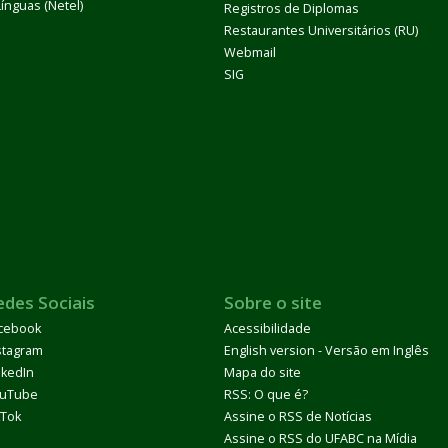
Línguas (Netel)
Registros de Diplomas
Restaurantes Universitários (RU)
Webmail
SIG
edes Sociais
Sobre o site
cebook
Acessibilidade
stagram
English version - Versão em Inglês
nkedIn
Mapa do site
uTube
RSS: O que é?
kTok
Assine o RSS de Notícias
Assine o RSS do UFABC na Mídia