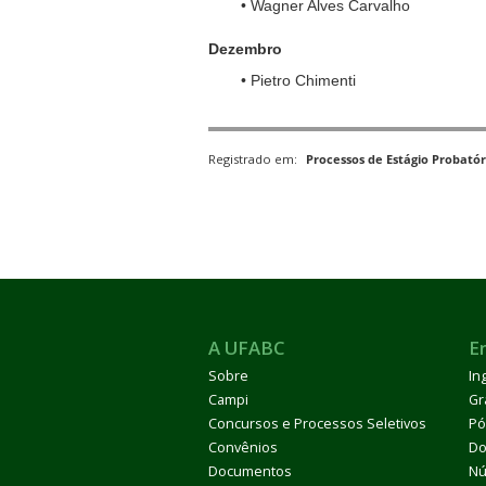
• Wagner Alves Carvalho
Dezembro
• Pietro Chimenti
Registrado em:
Processos de Estágio Probatór
A UFABC
E
Sobre
In
Campi
Gr
Concursos e Processos Seletivos
Pó
Convênios
Do
Documentos
Nú