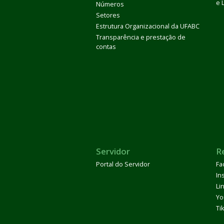
e 
Números
Setores
Estrutura Organizacional da UFABC
Transparência e prestação de
contas
Servidor
R
Portal do Servidor
Fa
In
Li
Yo
Ti