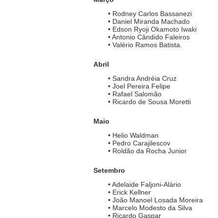
• Rodney Carlos Bassanezi
• Daniel Miranda Machado
• Edson Ryoji Okamoto Iwaki
• Antonio Cândido Faleiros
• Valério Ramos Batista.
Abril
ubmenu
• Sandra Andréia Cruz
• Joel Pereira Felipe
• Rafael Salomão
• Ricardo de Sousa Moretti
ubmenu
Maio
ubmenu
• Helio Waldman
• Pedro Carajilescov
• Roldão da Rocha Junior
Setembro
• Adelaide Faljoni-Alário
• Erick Kellner
• João Manoel Losada Moreira
• Marcelo Modesto da Silva
• Ricardo Gaspar