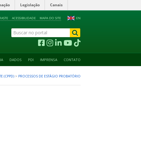
mação
Legislação
Canais
RASTE
ACESSIBILIDADE
MAPA DO SITE
EN
IA
DADOS
PDI
IMPRENSA
CONTATO
E (CPPD)
>
PROCESSOS DE ESTÁGIO PROBATÓRIO