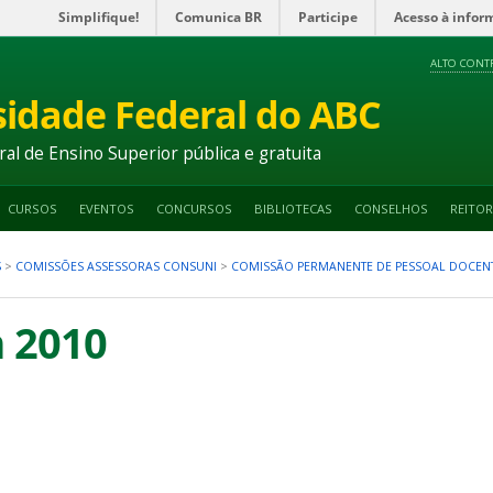
Simplifique!
Comunica BR
Participe
Acesso à infor
ALTO CONT
sidade Federal do ABC
ral de Ensino Superior pública e gratuita
CURSOS
EVENTOS
CONCURSOS
BIBLIOTECAS
CONSELHOS
REITOR
S
>
COMISSÕES ASSESSORAS CONSUNI
>
COMISSÃO PERMANENTE DE PESSOAL DOCENT
 2010