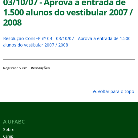
03/10/07 - Aprova a entrada de
1.500 alunos do vestibular 2007 /
2008
Resolução ConsEP nº 04 - 03/10/07 - Aprova a entrada de 1.500
ubmenu
alunos do vestibular 2007 / 2008
Registrado em:
Resoluções
ubmenu
ubmenu
Voltar para o topo
A UFABC
Sobre
Campi