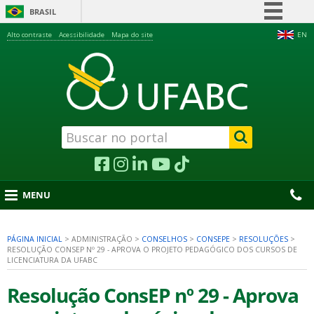
BRASIL
Simplifique!
Alto contraste
Acessibilidade
Mapa do site
EN
Comunica BR
Participe
Acesso à informação
Legislação
Canais
MENU
PÁGINA INICIAL
>
ADMINISTRAÇÃO
>
CONSELHOS
>
CONSEPE
>
RESOLUÇÕES
>
RESOLUÇÃO CONSEP Nº 29 - APROVA O PROJETO PEDAGÓGICO DOS CURSOS DE
nu
LICENCIATURA DA UFABC
Resolução ConsEP nº 29 - Aprova