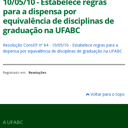
10/05/10 - Estabelece regras
para a dispensa por
equivalência de disciplinas de
graduação na UFABC
ubmenu
Resolução ConsEP nº 64 - 10/05/10 - Estabelece regras para a
dispensa por equivalência de disciplinas de graduação na UFABC
ubmenu
Registrado em:
Resoluções
ubmenu
Voltar para o topo
A UFABC