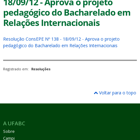
18/09/12 - Aprova o projeto
pedagógico do Bacharelado em
Relações Internacionais
Resolução ConsEPE Nº 138 - 18/09/12 - Aprova o projeto
ubmenu
pedagógico do Bacharelado em Relações Internacionais
Registrado em:
Resoluções
ubmenu
ubmenu
Voltar para o topo
A UFABC
Sobre
Campi