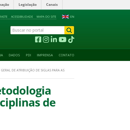
mação
Legislação
Canais
RASTE
ACESSIBILIDADE
MAPA DO SITE
EN
IA
DADOS
PDI
IMPRENSA
CONTATO
GERAL DE ATRIBUIÇÃO DE SIGLAS PARA AS
etodologia
sciplinas de