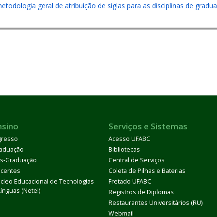
todologia geral de atribuição de siglas para as disciplinas de grad
nsino
Serviços e Sistemas
gresso
Acesso UFABC
aduação
Bibliotecas
s-Graduação
Central de Serviços
centes
Coleta de Pilhas e Baterias
cleo Educacional de Tecnologias
Fretado UFABC
Línguas (Netel)
Registros de Diplomas
Restaurantes Universitários (RU)
Webmail