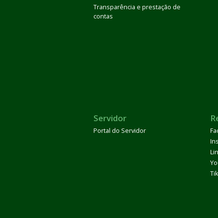
Transparência e prestação de
contas
Servidor
R
Portal do Servidor
Fa
In
Li
Yo
Ti