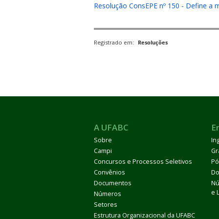
Resolução ConsEPE nº 150 - Define a me
Registrado em:
Resoluções
ubmenu
ubmenu
A UFABC
E
ubmenu
Sobre
In
Campi
Gr
Concursos e Processos Seletivos
Pó
Convênios
Do
Documentos
Nú
e 
Números
Setores
Estrutura Organizacional da UFABC