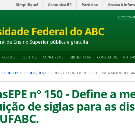
Simplifique!
Comunica BR
Participe
Acesso à infor
ALTO CONT
sidade Federal do ABC
ral de Ensino Superior pública e gratuita
CURSOS
EVENTOS
CONCURSOS
BIBLIOTECAS
CONSELHOS
REITOR
S
>
CONSEPE
>
RESOLUÇÕES
>
RESOLUÇÃO CONSEPE Nº 150 - DEFINE A METODOLOGIA 
sEPE nº 150 - Define a m
uição de siglas para as di
 UFABC.