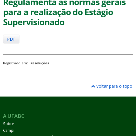
Regulamenta as normas gerais
para a realização do Estágio
Supervisionado
PDF
ubmenu
Registrado em:
Resoluções
ubmenu
ubmenu
Voltar para o topo
A UFABC
Sobre
Campi