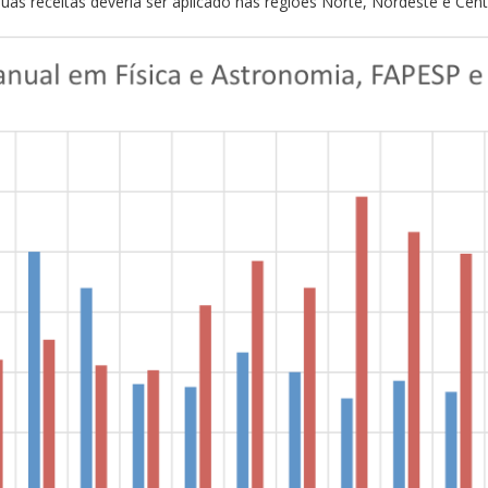
as receitas deveria ser aplicado nas regiões Norte, Nordeste e Cent