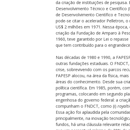
da criação de instituições de pesquis
Desenvolvimento Técnico e Científico (
de Desenvolvimento Científico e Tecno
pode-se citar o acelerador Pelletron, 
US$ 2 milhões em 1971. Nessa época, 
criação da Fundação de Amparo à Pesqu
1960, teve garantido por Lei o repasse 
que tem contribuído para o engrandecim
Nas décadas de 1980 e 1990, a FAPESP 
outras fundações estaduais. O FNDCT, 
crise, sobrevivendo com os parcos rec
FAPESP alocou, na área da física, mais 
áreas do conhecimento. Desde sua cria
política científica. Em 1985, porém, c
programas, colocando em segundo plano
engenhosa do governo federal: a criaçã
compunham o FNDCT, como (i)
royalti
Essa ação foi aplaudida pela comunidad
principalmente, na inovação tecnológic
fundos, há uma cláusula relevante rela