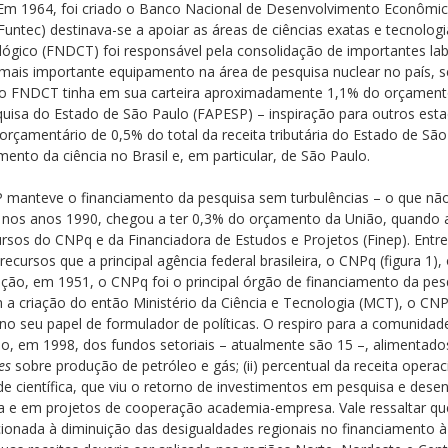
a. Em 1964, foi criado o Banco Nacional de Desenvolvimento Econômi
Funtec) destinava-se a apoiar as áreas de ciências exatas e tecnolog
lógico (FNDCT) foi responsável pela consolidação de importantes la
o mais importante equipamento na área de pesquisa nuclear no país, 
o FNDCT tinha em sua carteira aproximadamente 1,1% do orçamento
isa do Estado de São Paulo (FAPESP) – inspiração para outros esta
orçamentário de 0,5% do total da receita tributária do Estado de São
ento da ciência no Brasil e, em particular, de São Paulo.
manteve o financiamento da pesquisa sem turbulências – o que não 
nos anos 1990, chegou a ter 0,3% do orçamento da União, quando a 
ursos do CNPq e da Financiadora de Estudos e Projetos (Finep). Ent
recursos que a principal agência federal brasileira, o CNPq (figura 
ção, em 1951, o CNPq foi o principal órgão de financiamento da pes
om a criação do então Ministério da Ciência e Tecnologia (MCT), o C
 seu papel de formulador de políticas. O respiro para a comunida
o, em 1998, dos fundos setoriais – atualmente são 15 –, alimentados
es
sobre produção de petróleo e gás; (ii) percentual da receita operaci
e científica, que viu o retorno de investimentos em pesquisa e dese
a e em projetos de cooperação academia-empresa. Vale ressaltar que,
cionada à diminuição das desigualdades regionais no financiamento 