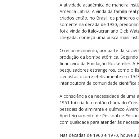
A atividade acadêmica de maneira inst
América Latina. A vinda da família real
criados então, no Brasil, os primeiros 
somente na década de 1930, predomina
foi a vinda do ítalo-ucraniano Gleb W
chegada, começa uma busca mais instit
ubmenu
O reconhecimento, por parte da socied
produção da bomba atômica. Segundo re
financeiro da Fundação Rockefeller. A 
pesquisadores estrangeiros, como o fí
ubmenu
cientistas ocorre efetivamente em 1948
interlocutora da comunidade científic
ubmenu
A consciência da necessidade de uma 
1951 foi criado o então chamado Conse
pessoais do almirante e químico Álvar
Aperfeiçoamento de Pessoal de Ensino 
com qualidade para atender às necessi
Nas décadas de 1960 e 1970, houve a c