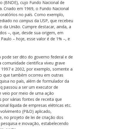
co (BNDE), cujo Fundo Nacional de
ia. Criado em 1969, o Fundo Nacional
boratórios no país. Como exemplo,
sediado no
campus
da USP, que recebeu
 da União. Cumpre destacar, ainda, a
dos –, que, desde sua origem, em
 Paulo – hoje, esse valor é de 1% –, e
pode ser dito do governo federal e de
comunidade cientifica viveu grave
re 1997 e 2002, por exemplo, somente a
1), o que também ocorreu em outras
quisa no país, além de formulador da
NPq passou a ser um executor de
de veio por meio de uma ação
 por várias fontes de receita que
onal líquida de empresas elétricas etc.
nvolvimento (P&D) aplicado,
 no projeto de lei de criação dos
à pesquisa e inovação, estabelecendo