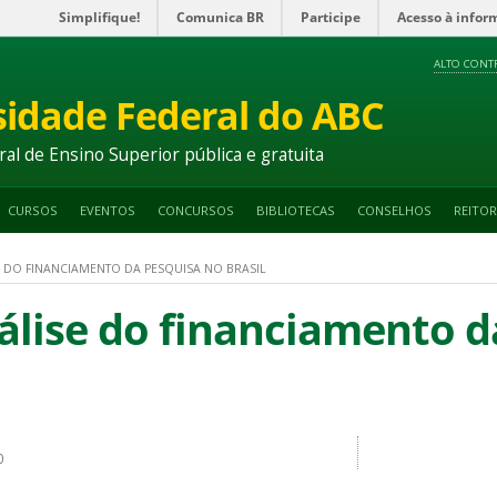
Simplifique!
Comunica BR
Participe
Acesso à infor
ALTO CONT
sidade Federal do ABC
ral de Ensino Superior pública e gratuita
CURSOS
EVENTOS
CONCURSOS
BIBLIOTECAS
CONSELHOS
REITOR
 DO FINANCIAMENTO DA PESQUISA NO BRASIL
lise do financiamento d
0