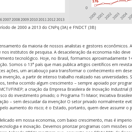
ríodo de 2000 a 2013 do CNPq (3A) e FNDCT (3B)
 pensamento da maioria de nossos analistas e gestores econômicos. 
e nos institutos de pesquisa. A desaceleração da economia não dev
imento tecnológico. Hoje, no Brasil, formamos aproximadamente 14
o. Somos o 13° país que mais publica artigos científicos em revist
entes ações, um arcabouço para transformar o conhecimento em dese
 invenção, a partir de intenso trabalho realizado nas universidades
os, tenha ocorrido algum crescimento – sempre apoiado por progra
CTI/FINEP; a criação da Empresa Brasileira de Inovação Industrial (
risco do investimento privado; o Programa TI-Maior; Iniciativa Brasil
ação – sem descuidar da invenção! O setor privado normalmente evita
, pelo aumento do risco; é o Estado, portanto, quem deve assumir o
icado em nossa economia, com baixo crescimento, mas é imperioso
tecnologia e inovação. Devemos priorizar programas com missões or