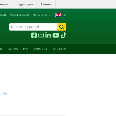
mação
Legislação
Canais
RASTE
ACESSIBILIDADE
MAPA DO SITE
EN
IA
DADOS
PDI
IMPRENSA
CONTATO
u.br