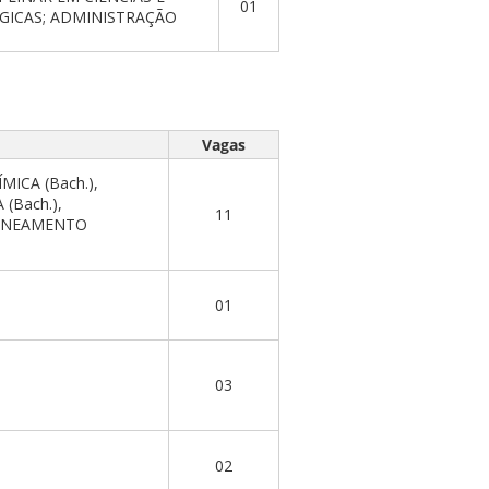
01
ÓGICAS; ADMINISTRAÇÃO
Vagas
MICA (Bach.),
(Bach.),
11
SANEAMENTO
01
03
02