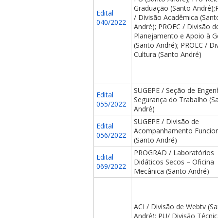
Graduação (Santo André);
Edital
/ Divisão Acadêmica (Sant
040/2022
André); PROEC / Divisão d
Planejamento e Apoio à G
(Santo André); PROEC / Di
Cultura (Santo André)
SUGEPE / Seção de Engenh
Edital
Segurança do Trabalho (S
055/2022
André)
SUGEPE / Divisão de
Edital
Acompanhamento Funcion
056/2022
(Santo André)
PROGRAD / Laboratórios
Edital
Didáticos Secos – Oficina
069/2022
Mecânica (Santo André)
ACI / Divisão de Webtv (S
André); PU/ Divisão Técni