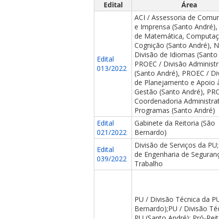
Edital
Área
ACI / Assessoria de Comu
e Imprensa (Santo André),
de Matemática, Computaç
Cognição (Santo André), 
Divisão de Idiomas (Santo
Edital
PROEC / Divisão Administr
013/2022
ubmenu
(Santo André), PROEC / Di
de Planejamento e Apoio 
Gestão (Santo André), PR
Coordenadoria Administrat
Programas (Santo André)
ubmenu
Edital
Gabinete da Reitoria (São
021/2022
Bernardo)
ubmenu
Divisão de Serviços da PU
Edital
de Engenharia de Seguran
039/2022
Trabalho
PU / Divisão Técnica da P
Bernardo);PU / Divisão Té
PU (Santo André); Pró-Reit