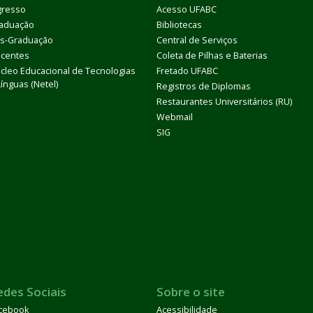
gresso
Acesso UFABC
aduação
Bibliotecas
s-Graduação
Central de Serviços
centes
Coleta de Pilhas e Baterias
cleo Educacional de Tecnologias
Fretado UFABC
Línguas (Netel)
Registros de Diplomas
Restaurantes Universitários (RU)
Webmail
SIG
edes Sociais
Sobre o site
cebook
Acessibilidade