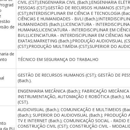
CIVIL (CST);ENGENHARIA CIVIL (Bach.);ENGENHARIA ELÉTR
Prograd
PESSOAS (CST);GESTÃO DE RECURSOS HUMANOS (CST);I
o
(CST);INTERDISCIPLINAR EM CIÊNCIA E TECNOLOGIA (Bac
e
CIÊNCIAS E HUMANIDADES - BI/LI (Bach.);INTERDISCIPLI
estão
HUMANIDADES (Bach.);LICENCIATURA - INTERDISCIPLINA
visão de
HUMANAS;LICENCIATURA - INTERDISCIPLINAR EM CIÊNC
BI/LI;LICENCIATURA - INTERDISCIPLINAR EM CIÊNCIAS N
EXATAS;MARKETING (Bach.);PRODUÇÃO AUDIOVISUAL (
(CST);PRODUÇÃO MULTIMÍDIA (CST);SUPERIOR DO AUDIOV
aria de
anto
TÉCNICO EM SEGURANÇA DO TRABALHO
GESTÃO DE RECURSOS HUMANOS (CST); GESTÃO DE PESS
al
(Bach.).
ENGENHARIA MECÂNICA (Bach.); FABRICAÇÃO MECÂNICA 
INSTRUMENTAÇÃO, AUTOMAÇÃO E ROBÓTICA (Bach.); 
(CST).
AUDIOVISUAL (Bach.); COMUNICAÇÃO E MULTIMEIOS (Ba
(Bach.); SUPERIOR DO AUDIOVISUAL (Bach.); PRODUÇÃO 
TV E INTERNET (Bach.); COMUNICAÇÃO SOCIAL - RADIO E 
anto
CONSTRUÇÃO CIVIL (CST); CONSTRUÇÃO CIVIL - MODALID
ca da PU