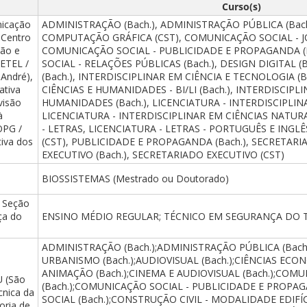
Curso(s)
nicação
ADMINISTRAÇÃO (Bach.), ADMINISTRAÇÃO PÚBLICA (Ba
 Centro
COMPUTAÇÃO GRÁFICA (CST), COMUNICAÇÃO SOCIAL - JO
ão e
COMUNICAÇÃO SOCIAL - PUBLICIDADE E PROPAGANDA (
NETEL /
SOCIAL - RELAÇÕES PÚBLICAS (Bach.), DESIGN DIGITAL (
 André),
(Bach.), INTERDISCIPLINAR EM CIÊNCIA E TECNOLOGIA (B
ativa
CIÊNCIAS E HUMANIDADES - BI/LI (Bach.), INTERDISCIPL
visão
HUMANIDADES (Bach.), LICENCIATURA - INTERDISCIPLI
à
LICENCIATURA - INTERDISCIPLINAR EM CIÊNCIAS NATURA
OPG /
- LETRAS, LICENCIATURA - LETRAS - PORTUGUÊS E INGLÊS
iva dos
(CST), PUBLICIDADE E PROPAGANDA (Bach.), SECRETARI
EXECUTIVO (Bach.), SECRETARIADO EXECUTIVO (CST)
BIOSSISTEMAS (Mestrado ou Doutorado)
; Seção
ça do
ENSINO MÉDIO REGULAR; TÉCNICO EM SEGURANÇA DO
ADMINISTRAÇÃO (Bach.);ADMINISTRAÇÃO PÚBLICA (Bach
URBANISMO (Bach.);AUDIOVISUAL (Bach.);CIÊNCIAS ECON
ANIMAÇÃO (Bach.);CINEMA E AUDIOVISUAL (Bach.);COM
U (São
(Bach.);COMUNICAÇÃO SOCIAL - PUBLICIDADE E PROPA
cnica da
SOCIAL (Bach.);CONSTRUÇÃO CIVIL - MODALIDADE EDIF
oria de