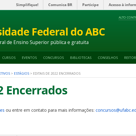
Simplifique!
Comunica BR
Participe
Acesso à infor
ALTO CONT
sidade Federal do ABC
ral de Ensino Superior pública e gratuita
CURSOS
EVENTOS
CONCURSOS
BIBLIOTECAS
CONSELHOS
REITOR
ETIVOS
>
ESTÁGIOS
>
EDITAIS DE 2022 ENCERRADOS
22 Encerrados
tes
ou entre em contato para mais informações:
concursos@ufabc.ed