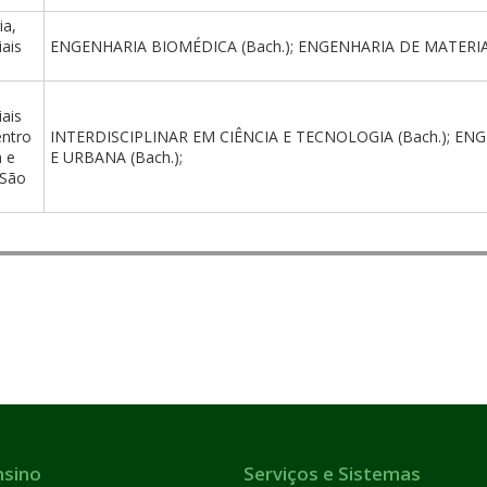
ia,
ais
ENGENHARIA BIOMÉDICA (Bach.); ENGENHARIA DE MATERIAI
ais
entro
INTERDISCIPLINAR EM CIÊNCIA E TECNOLOGIA (Bach.); E
 e
E URBANA (Bach.);
(São
nsino
Serviços e Sistemas