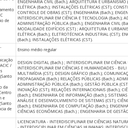
ENGENHARIA CIVIL (Bach.); ARQUITETURA E URBANISMO 
;
ELÉTRICA (Bach.); INSTALAÇÕES ELÉTRICAS (CST); CONST
jamento
CONTROLE DE OBRAS (CST); ENGENHARIA (Bach.); ENGENH
EC
INTERDISCIPLINAR EM CIÊNCIA E TECNOLOGIA (Bach.); A
ão de
ADMINISTRAÇÃO PÚBLICA (Bach.); ENGENHARIA CIVIL (Ba
MODALIDADE EDIFÍCIOS (CST) ; ARQUITETURA E URBANI
ELÉTRICA (Bach.); ELETROTÉCNICA INDUSTRIAL (CST); 
(Bach.); INSTALAÇÕES ELÉTRICAS (CST).
-
Ensino médio regular
nicação
DESIGN DIGITAL (Bach.) ; INTERDISCIPLINAR EM CIÊNCIA 
 ACIC /
INTERDISCIPLINAR EM CIÊNCIAS E HUMANIDADES - BI/LI
es
MULTIMÍDIA (CST); DESIGN GRÁFICO (Bach.); COMUNICA
 (Santo
PROPAGANDA (Bach.) RELAÇÕES PÚBLICAS (Bach.); ADMIN
ADMINISTRAÇÃO PÚBLICA (Bach.); GESTÃO PÚBLICA (CST
o da
INOVAÇÃO (CST); RELAÇÕES INTERNACIONAIS (Bach.); 
 Centro
(Bach.); ENGENHARIA DE INFORMAÇÃO (Bach.); SISTEMAS
m e
ANÁLISE E DESENVOLVIMENTO DE SISTEMAS (CST); CIÊ
 (Santo
(Bach.); ENGENHARIA DE COMPUTAÇÃO (Bach.); ENGENHA
ncia de
CIÊNCIAS ECONÔMICAS (Bach.) ; ENGENHARIA DE GESTÃO 
LICENCIATURA - INTERDISCIPLINAR EM CIÊNCIAS NATURA
- INTERDISCIPLINAR EM CIÊNCIAS HUMANAS; INTERDISCI