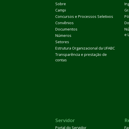
Sobre
In
Campi
Gr
Concursos e Processos Seletivos
Pó
Convênios
Do
Documentos
Nú
e 
Números
Setores
Estrutura Organizacional da UFABC
Transparência e prestação de
contas
Servidor
R
Portal do Servidor
Fa