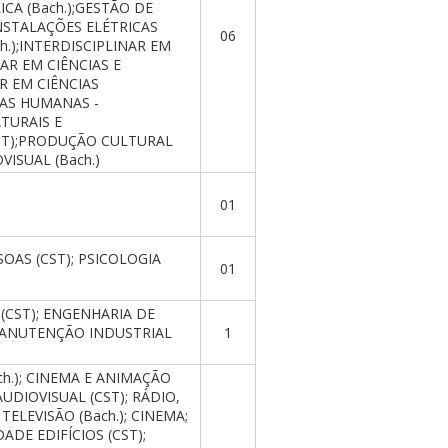
ICA (Bach.);GESTÃO DE
NSTALAÇÕES ELÉTRICAS
06
h.);INTERDISCIPLINAR EM
NAR EM CIÊNCIAS E
R EM CIÊNCIAS
IAS HUMANAS -
ATURAIS E
CST);PRODUÇÃO CULTURAL
ISUAL (Bach.)
01
OAS (CST); PSICOLOGIA
01
(CST); ENGENHARIA DE
MANUTENÇÃO INDUSTRIAL
1
ch.); CINEMA E ANIMAÇÃO
AUDIOVISUAL (CST); RÁDIO,
TELEVISÃO (Bach.); CINEMA;
ADE EDIFÍCIOS (CST);