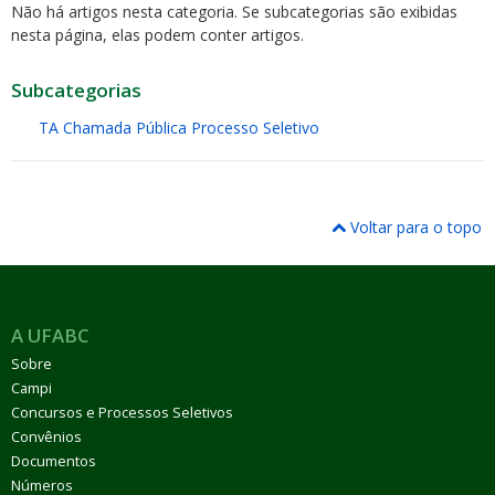
Não há artigos nesta categoria. Se subcategorias são exibidas
nesta página, elas podem conter artigos.
Subcategorias
TA
Chamada Pública
Processo Seletivo
ubmenu
Voltar para o topo
ubmenu
ubmenu
A UFABC
Sobre
Campi
Concursos e Processos Seletivos
Convênios
Documentos
Números