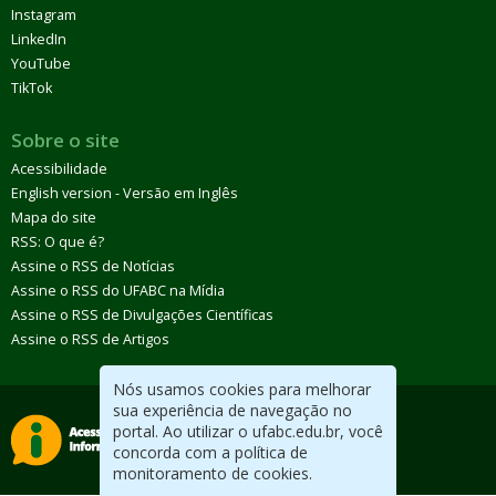
Instagram
LinkedIn
YouTube
TikTok
Sobre o site
Acessibilidade
English version - Versão em Inglês
Mapa do site
RSS: O que é?
Assine o RSS de Notícias
Assine o RSS do UFABC na Mídia
Assine o RSS de Divulgações Científicas
Assine o RSS de Artigos
Nós usamos cookies para melhorar
sua experiência de navegação no
portal. Ao utilizar o ufabc.edu.br, você
concorda com a política de
monitoramento de cookies.