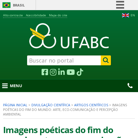
BRASIL
Simplifique!
Alto contraste
Acessibilidade
Mapa do site
EN
Comunica BR
Participe
Acesso à informação
Legislação
Canais
MENU
PÁGINA INICIAL
>
DIVULGAÇÃO CIENTÍFICA
>
ARTIGOS CIENTÍFICOS
>
IMAGENS
POÉTICAS DO FIM DO MUNDO: ARTE, ECO-COMUNICAÇÃO E PERCEPÇÃO
nu
AMBIENTAL
Imagens poéticas do fim do