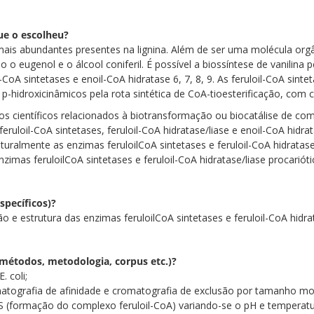
ue o escolheu?
ais abundantes presentes na lignina. Além de ser uma molécula orgâ
eugenol e o álcool coniferil. É possível a biossíntese de vanilina pe
l-CoA sintetases e enoil-CoA hidratase 6, 7, 8, 9. As feruloil-CoA sin
s p-hidroxicinâmicos pela rota sintética de CoA-tioesterificação, co
os científicos relacionados à biotransformação ou biocatálise de c
feruloil-CoA sintetases, feruloil-CoA hidratase/liase e enoil-CoA hidr
uralmente as enzimas feruloilCoA sintetases e feruloil-CoA hidratase/l
zimas feruloilCoA sintetases e feruloil-CoA hidratase/liase procarióti
specíficos)?
ão e estrutura das enzimas feruloilCoA sintetases e feruloil-CoA hidrat
 métodos, metodologia, corpus etc.)?
. coli;
matografia de afinidade e cromatografia de exclusão por tamanho mol
CS (formação do complexo feruloil-CoA) variando-se o pH e temperatu