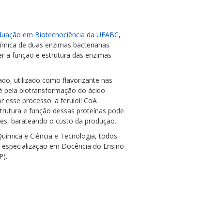
duação em Biotecnociência da UFABC
,
uímica de duas enzimas bacterianas
er a função e estrutura das enzimas
ado, utilizado como flavorizante nas
é pela biotransformação do ácido
r esse processo: a feruloil CoA
estrutura e função dessas proteínas pode
tores, barateando o custo da produção.
uímica e Ciência e Tecnologia, todos
u especialização em Docência do Ensino
P).