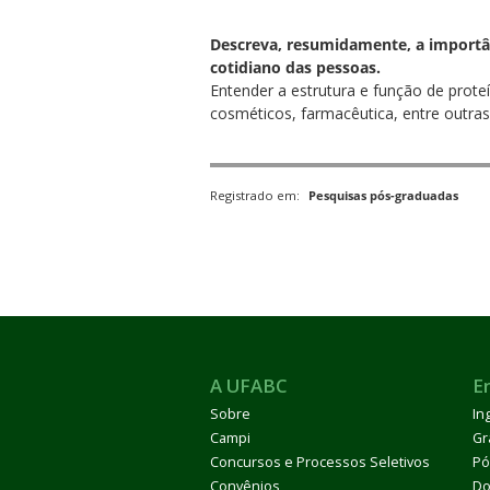
Descreva, resumidamente, a importânc
cotidiano das pessoas.
Entender a estrutura e função de prote
cosméticos, farmacêutica, entre outras
Registrado em:
Pesquisas pós-graduadas
A UFABC
E
Sobre
In
Campi
Gr
Concursos e Processos Seletivos
Pó
Convênios
Do