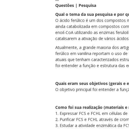
Questões | Pesquisa
Qual o tema da sua pesquisa e por q
O ácido ferúlico é um dos compostos m
ainda catabolizada em compostos como o 
enoil-CoA utilizando as enzimas feruloi
catalisarem a ativação de vários ácido
Atualmente, a grande maioria dos artig
ferúlico em vanilina reportam o uso de 
atuais que tenham caracterizados estrut
foi entender a função e estrutura das en
Quais eram seus objetivos (gerais e e
O objetivo principal foi entender a funç
Como foi sua realização (materiais e
1. Expressar FCS e FCHL em células de E
2. Purificar FCS e FCHL através de cro
3. Estudar a atividade enzimática da F