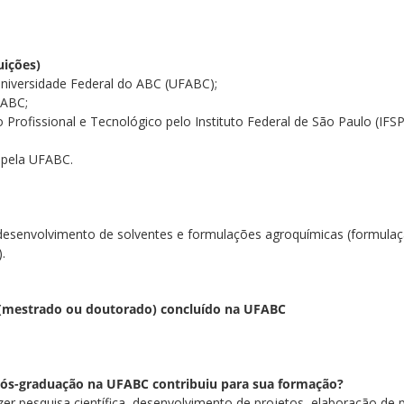
uições)
niversidade Federal do ABC (UFABC);
FABC;
Profissional e Tecnológico pelo Instituto Federal de São Paulo (IFSP
 pela UFABC.
esenvolvimento de solventes e formulações agroquímicas (formulação
.
 (mestrado ou doutorado) concluído na UFABC
 pós-graduação na UFABC contribuiu para sua formação?
zer pesquisa científica, desenvolvimento de projetos, elaboração de