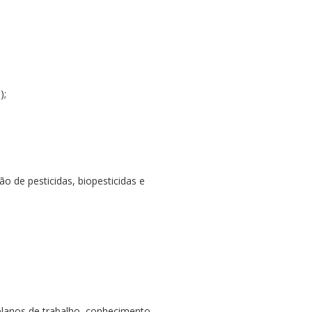
);
 de pesticidas, biopesticidas e
 planos de trabalho, conhecimento