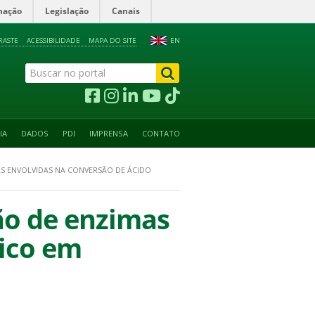
mação
Legislação
Canais
RASTE
ACESSIBILIDADE
MAPA DO SITE
EN
IA
DADOS
PDI
IMPRENSA
CONTATO
AS ENVOLVIDAS NA CONVERSÃO DE ÁCIDO
ção de enzimas
lico em