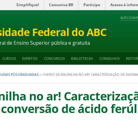
Simplifique!
Comunica BR
Participe
Acesso à infor
ALTO CONT
sidade Federal do ABC
ral de Ensino Superior pública e gratuita
CURSOS
EVENTOS
CONCURSOS
BIBLIOTECAS
CONSELHOS
REITOR
QUISAS PÓS-GRADUADAS
>
CHEIRO DE BAUNILHA NO AR! CARACTERIZAÇÃO DE ENZIM
nilha no ar! Caracteriza
 conversão de ácido ferú