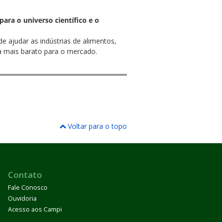
ara o universo científico e o
e ajudar as indústrias de alimentos,
la mais barato para o mercado.
Voltar para o topo
Contato
Fale Conosco
Ouvidoria
Acesso aos Campi