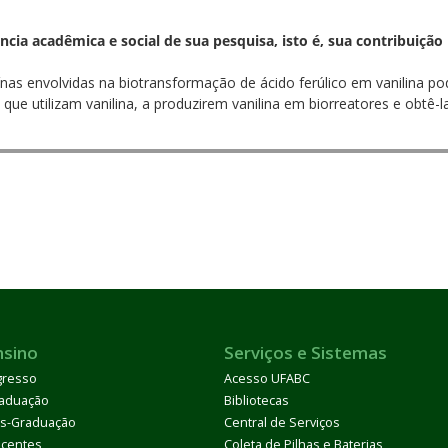
ia acadêmica e social de sua pesquisa, isto é, sua contribuição p
ínas envolvidas na biotransformação de ácido ferúlico em vanilina pod
 que utilizam vanilina, a produzirem vanilina em biorreatores e obtê-
nsino
Serviços e Sistemas
gresso
Acesso UFABC
aduação
Bibliotecas
s-Graduação
Central de Serviços
centes
Coleta de Pilhas e Baterias