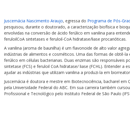
Juscemácia Nascimento Araujo
, egressa do
Programa de Pós-Gra
pesquisou, durante o doutorado, a caracterização biofísica e bioq
envolvidas na conversão de ácido ferúlico em vanilina para entend
feruloilCoA sintetases e feruloil-CoA hidratase/liase procarióticas.
A vanilina (aroma de baunilha) é um flavonoide de alto valor agreg
indústrias de alimentos e cosméticos. Uma das formas de obtê-la 
ferúlico em células bacterianas. Duas enzimas são responsáveis po
sintetase (FCS) e feruloil CoA hidratase/ liase (FCHL). Entender a 
ajudar as indústrias que utilizam vanilina a produzi-la em biorrea
Juscemácia é doutora e mestre em Biotecnociência, bacharel em Q
pela Universidade Federal do ABC. Em sua carreira também curso
Profissional e Tecnológico pelo Instituto Federal de São Paulo (IFS