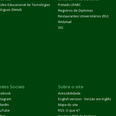
cleo Educacional de Tecnologias
Fretado UFABC
Línguas (Netel)
Registros de Diplomas
Restaurantes Universitários (RU)
Webmail
SIG
edes Sociais
Sobre o site
cebook
Acessibilidade
stagram
English version - Versão em Inglês
nkedIn
Mapa do site
uTube
RSS: O que é?