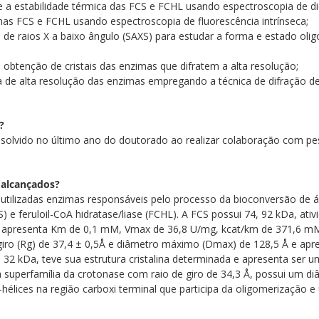
a estabilidade térmica das FCS e FCHL usando espectroscopia de dic
as FCS e FCHL usando espectroscopia de fluorescência intrínseca;
 de raios X a baixo ângulo (SAXS) para estudar a forma e estado o
ra obtenção de cristais das enzimas que difratem a alta resolução;
ca de alta resolução das enzimas empregando a técnica de difração de
?
 resolvido no último ano do doutorado ao realizar colaboração com p
 alcançados?
tilizadas enzimas responsáveis pelo processo da bioconversão de áci
S) e feruloil-CoA hidratase/liase (FCHL). A FCS possui 74, 92 kDa, at
S apresenta Km de 0,1 mM, Vmax de 36,8 U/mg, kcat/km de 371,6 mM-1
o (Rg) de 37,4 ± 0,5Å e diâmetro máximo (Dmax) de 128,5 Å e apres
31, 32 kDa, teve sua estrutura cristalina determinada e apresenta s
 a superfamília da crotonase com raio de giro de 34,3 Å, possui um 
 α-hélices na região carboxi terminal que participa da oligomerizaç