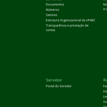
Documentos
Nú
e 
Números
Setores
Estrutura Organizacional da UFABC
Transparência e prestação de
contas
Servidor
R
Portal do Servidor
Fa
In
Li
Yo