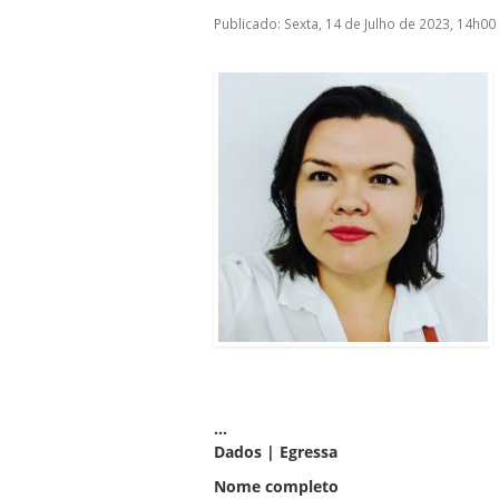
Publicado: Sexta, 14 de Julho de 2023, 14h00
ubmenu
ubmenu
ubmenu
...
Dados | Egressa
Nome completo