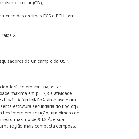
roísmo circular (CD);
ligomérico das enzimas FCS e FCHL em
 raios X.
esquisadores da Unicamp e da USP.
do ferúlico em vanilina, estas
ividade máxima em pH 7,8 e atividade
 .s-1 . A feruloil-CoA sintetase é um
enta estrutura secundária do tipo α/β.
er um hexâmero em solução, um dímero de
diâmetro máximo de 94,2 Å, e sua
ão e uma região mais compacta composta