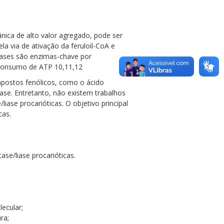
nica de alto valor agregado, pode ser
la via de ativação da feruloil-CoA e
tetases são enzimas-chave por
m consumo de ATP 10,11,12
ompostos fenólicos, como o ácido
atase. Entretanto, não existem trabalhos
iase procarióticas. O objetivo principal
cas.
ase/liase procarióticas.
ecular;
ra;