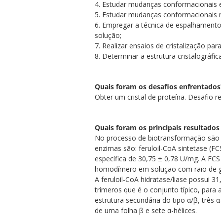
4. Estudar mudanças conformacionais e 
5. Estudar mudanças conformacionais n
6. Empregar a técnica de espalhamento
solução;
7. Realizar ensaios de cristalização pa
8. Determinar a estrutura cristalográfi
Quais foram os desafios enfrentados
Obter um cristal de proteína. Desafio
Quais foram os principais resultados
No processo de biotransformação são u
enzimas são: feruloil-CoA sintetase (FC
específica de 30,75 ± 0,78 U/mg. A FC
homodímero em solução com raio de gir
A feruloil-CoA hidratase/liase possui 
trímeros que é o conjunto típico, para
estrutura secundária do tipo α/β, três
de uma folha β e sete α-hélices.