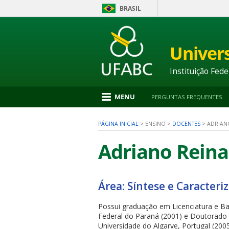
BRASIL
Ir
para
conteúdo
Univer
1
Ir
para
Instituição Fede
menu
2
Ir
MENU
PERGUNTAS FREQUENTES
para
busca
3
PÁGINA INICIAL
>
ENSINO
>
DOCENTES
>
ADRIAN
Ir
para
Adriano Reina
rodapé
4
Área: Síntese e Caracteri
nu
Possui graduação em Licenciatura e Ba
Federal do Paraná (2001) e Doutorado 
Universidade do Algarve, Portugal (20