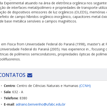
da Experimental atuando na área de eletrônica orgânica nos seguinte
ação de interfaces metal/polímero e propriedades de transporte util
zação de dispositivos emissores de luz orgânicos (OLEDS), memórias 
de efeito de campo híbridos orgânico-inorgânico, capacitores metal
 de base metálica sensíveis a campos magnéticos.
 em Fisica from Universidade Federal do Paraná (1998), master's at 
Universidade Federal do Paraná (2005). Has experience in , focusing 
létricas de polímeros semicondutores, propriedades ópticas de polím
polifluorenos.
CONTATOS
Centro
: Centro de Ciências Naturais e Humanas
(CCNH)
Sala
: 632 - A
Telefone
: 8380
E-mail
:
adriano.benvenho@ufabc.edu.br