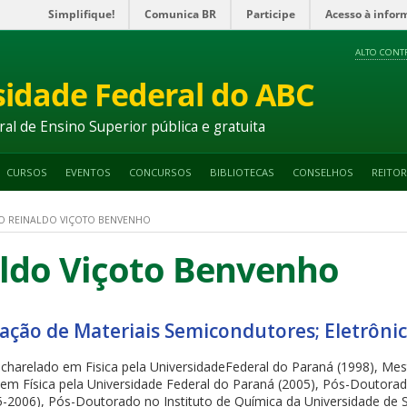
Simplifique!
Comunica BR
Participe
Acesso à infor
ALTO CONT
sidade Federal do ABC
ral de Ensino Superior pública e gratuita
CURSOS
EVENTOS
CONCURSOS
BIBLIOTECAS
CONSELHOS
REITOR
O REINALDO VIÇOTO BENVENHO
ldo Viçoto Benvenho
zação de Materiais Semicondutores; Eletrôni
charelado em Fisica pela UniversidadeFederal do Paraná (1998), Mes
em Física pela Universidade Federal do Paraná (2005), Pós-Doutorad
05-2006), Pós-Doutorado no Instituto de Química da Universidade de 