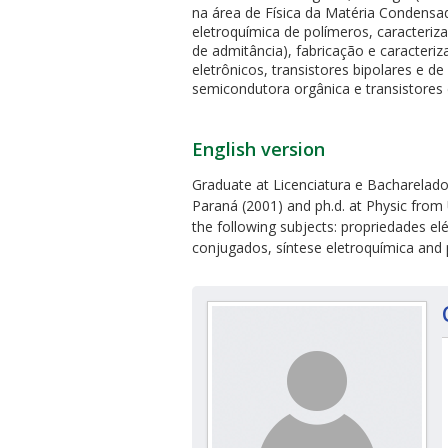
na área de Física da Matéria Condensa
eletroquímica de polímeros, caracteriz
de admitância), fabricação e caracteri
eletrônicos, transistores bipolares e 
semicondutora orgânica e transistores
ubmenu
English version
Graduate at Licenciatura e Bacharelado
Paraná (2001) and ph.d. at Physic from 
the following subjects: propriedades e
ubmenu
conjugados, síntese eletroquímica and 
ubmenu