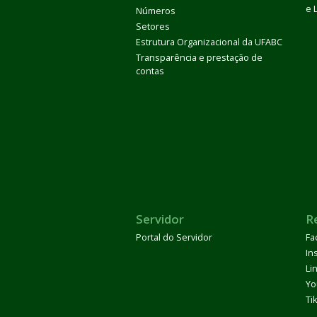
e 
Números
Setores
Estrutura Organizacional da UFABC
Transparência e prestação de
contas
Servidor
R
Portal do Servidor
Fa
In
Li
Yo
Ti