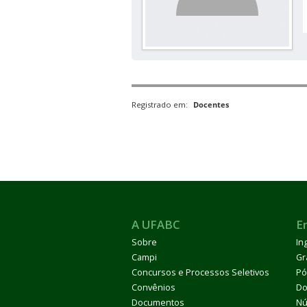
Registrado em:
Docentes
A UFABC
E
Sobre
In
Campi
Gr
Concursos e Processos Seletivos
Pó
Convênios
Do
Documentos
Nú