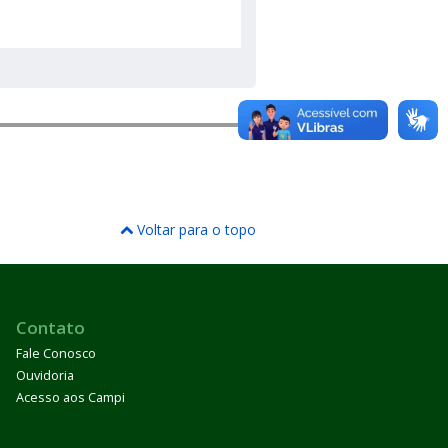
Voltar para o topo
Contato
Fale Conosco
Ouvidoria
Acesso aos Campi