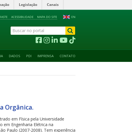
mação
Legislação
Canais
RASTE
ACESSIBILIDADE
MAPA DO SITE
EN
IA
DADOS
PDI
IMPRENSA
CONTATO
ca Orgânica.
trado em Física pela Universidade
o em Engenharia Elétrica na
São Paulo (2007-2008). Tem experiência