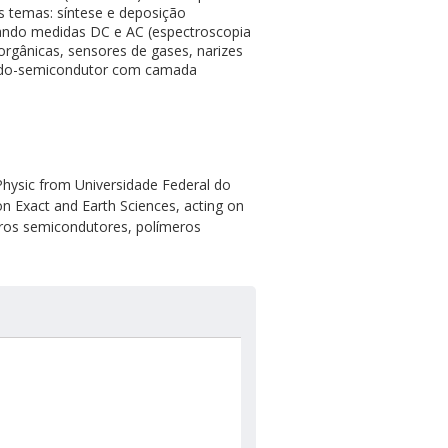
s temas: síntese e deposição
izando medidas DC e AC (espectroscopia
orgânicas, sensores de gases, narizes
-óxido-semicondutor com camada
Physic from Universidade Federal do
on Exact and Earth Sciences, acting on
eros semicondutores, polímeros