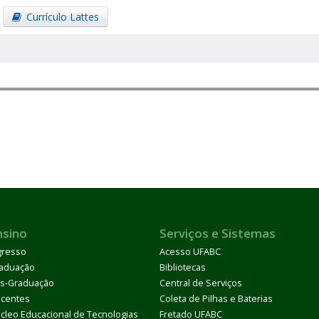
Currículo Lattes
nsino
Serviços e Sistemas
gresso
Acesso UFABC
aduação
Bibliotecas
s-Graduação
Central de Serviços
centes
Coleta de Pilhas e Baterias
cleo Educacional de Tecnologias
Fretado UFABC