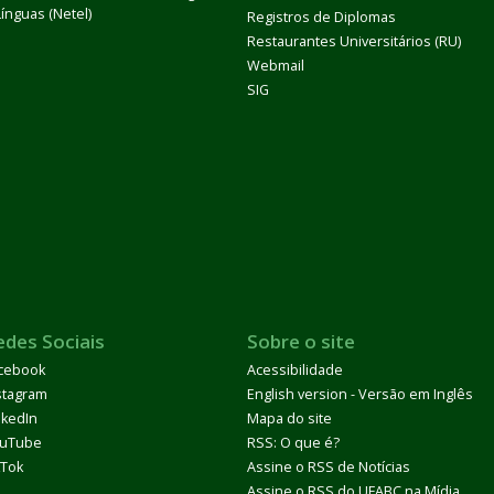
Línguas (Netel)
Registros de Diplomas
Restaurantes Universitários (RU)
Webmail
SIG
edes Sociais
Sobre o site
cebook
Acessibilidade
stagram
English version - Versão em Inglês
nkedIn
Mapa do site
uTube
RSS: O que é?
kTok
Assine o RSS de Notícias
Assine o RSS do UFABC na Mídia