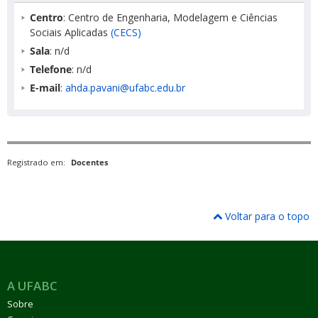
Centro
: Centro de Engenharia, Modelagem e Ciências
Sociais Aplicadas
(CECS)
Sala
: n/d
Telefone
: n/d
E-mail
:
ahda.pavani@ufabc.edu.br
Registrado em:
Docentes
Voltar para o topo
A UFABC
Sobre