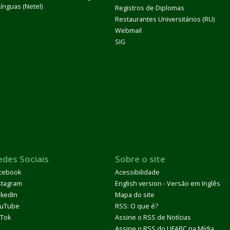
Línguas (Netel)
Registros de Diplomas
Restaurantes Universitários (RU)
Webmail
SIG
edes Sociais
Sobre o site
cebook
Acessibilidade
stagram
English version - Versão em Inglês
nkedIn
Mapa do site
uTube
RSS: O que é?
kTok
Assine o RSS de Notícias
Assine o RSS do UFABC na Mídia