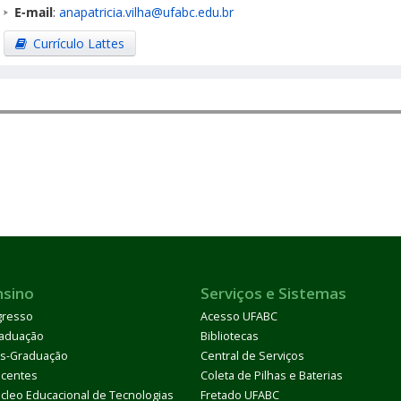
E-mail
:
anapatricia.vilha@ufabc.edu.br
Currículo Lattes
nsino
Serviços e Sistemas
gresso
Acesso UFABC
aduação
Bibliotecas
s-Graduação
Central de Serviços
centes
Coleta de Pilhas e Baterias
cleo Educacional de Tecnologias
Fretado UFABC