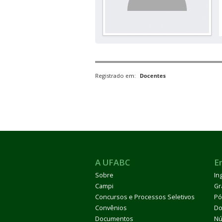
Registrado em:
Docentes
A UFABC
E
Sobre
In
Campi
Gr
Concursos e Processos Seletivos
Pó
Convênios
Do
Documentos
Nú