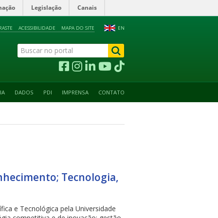
mação
Legislação
Canais
RASTE
ACESSIBILIDADE
MAPA DO SITE
EN
IA
DADOS
PDI
IMPRENSA
CONTATO
onhecimento; Tecnologia,
ica e Tecnológica pela Universidade
gia competitiva e de inovação; gestão