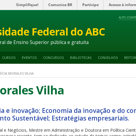
Simplifique!
Comunica BR
Participe
Acesso à infor
ALTO CONT
sidade Federal do ABC
ral de Ensino Superior pública e gratuita
CURSOS
EVENTOS
CONCURSOS
BIBLIOTECAS
CONSELHOS
REITOR
RÍCIA MORALES VILHA
orales Vilha
ia e inovação; Economia da inovação e do c
to Sustentável; Estratégias empresariais.
 e Negócios, Mestre em Administração e Doutora em Política Científ
squisa recente, tem se dedicado ao estudo de temas como: estraté