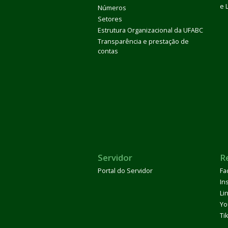
e 
Números
Setores
Estrutura Organizacional da UFABC
Transparência e prestação de
contas
Servidor
R
Portal do Servidor
Fa
In
Li
Yo
Ti