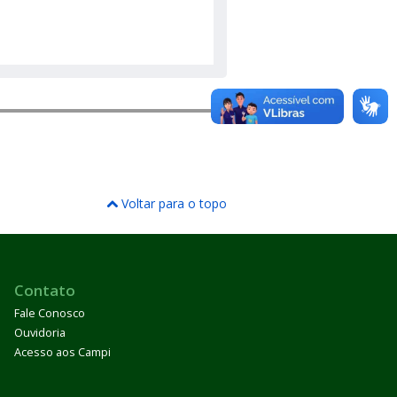
Voltar para o topo
Contato
Fale Conosco
Ouvidoria
Acesso aos Campi