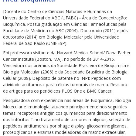
Docente do Centro de Ciências Naturais e Humanas da
Universidade Federal do ABC (UFABC) - Área de Concentração:
Bioquímica. Possui graduação em Ciências Farmacêuticas pela
Faculdade de Medicina do ABC (2004), Doutorado (2011) e pós-
doutorado (2014) em Biologia Molecular pela Universidade
Federal de São Paulo (UNIFESP).
ubmenu
Foi professora visitante da Harvard Medical School/ Dana Farber
Cancer Institute (Boston, MA), no período de 2014-2015.
Vencedora dos prêmios da Sociedade Brasileira de Bioquímica e
ubmenu
Biologia Molecular (2006) e da Sociedade Brasileira de Biologia
Celular (2008). Depósito de patente no INPI: Peptídeos com
ubmenu
atividade antitumoral para células tumorais de mama. Revisora
de artigos para os periódicos PLOS One e BMC Cancer.
Pesquisadora com experiência nas áreas de Bioquímica, Biologia
Molecular e Imunologia, atuando principalmente nos seguintes
temas: receptores antigênicos quiméricos para direcionamento
dos linfócitos T no tratamento de tumores malignos, seleção de
peptídeos antitumorais por phage display, glicosaminoglicanos,
proteoglicanos e enzimas modeladoras da matriz extracelular.