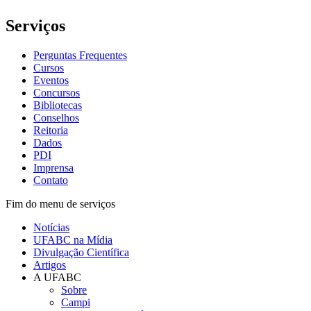
Serviços
Perguntas Frequentes
Cursos
Eventos
Concursos
Bibliotecas
Conselhos
Reitoria
Dados
PDI
Imprensa
Contato
Fim do menu de serviços
Notícias
UFABC na Mídia
Divulgação Científica
Artigos
A UFABC
Sobre
Campi