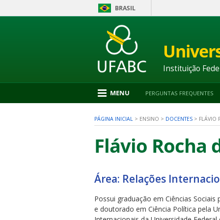
BRASIL
Ir
para
conteúdo
Univer
1
Ir
para
Instituição Fede
menu
2
Ir
MENU
PERGUNTAS FREQUENTES
para
busca
3
PÁGINA INICIAL
>
ENSINO
>
DOCENTES
>
FLÁVIO 
Ir
para
Flávio Rocha d
rodapé
4
Área: Relações Internaci
nu
Possui graduação em Ciências Sociais p
e doutorado em Ciência Política pela U
Internacionais da Universidade Federal