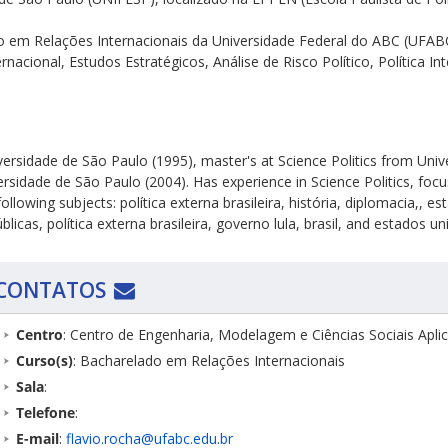
 em Relações Internacionais da Universidade Federal do ABC (UFABC
nacional, Estudos Estratégicos, Análise de Risco Político, Política In
iversidade de São Paulo (1995), master's at Science Politics from Uni
rsidade de São Paulo (2004). Has experience in Science Politics, focus
ollowing subjects: política externa brasileira, história, diplomacia,, 
blicas, política externa brasileira, governo lula, brasil, and estados un
CONTATOS
Centro
: Centro de Engenharia, Modelagem e Ciências Sociais Apl
Curso(s)
: Bacharelado em Relações Internacionais
Sala
:
Telefone
:
E-mail
:
flavio.rocha@ufabc.edu.br