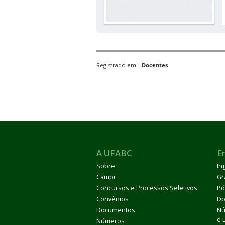
Registrado em:
Docentes
A UFABC
E
Sobre
In
Campi
Gr
Concursos e Processos Seletivos
Pó
Convênios
Do
Documentos
Nú
e 
Números