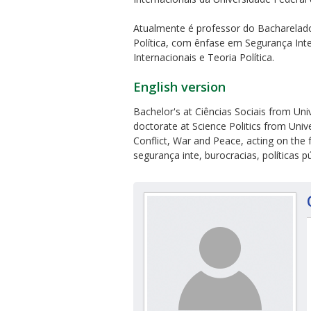
Atualmente é professor do Bacharelado
Política, com ênfase em Segurança Inter
Internacionais e Teoria Política.
English version
ubmenu
Bachelor's at Ciências Sociais from Un
doctorate at Science Politics from Unive
Conflict, War and Peace, acting on the f
segurança inte, burocracias, políticas pú
ubmenu
ubmenu