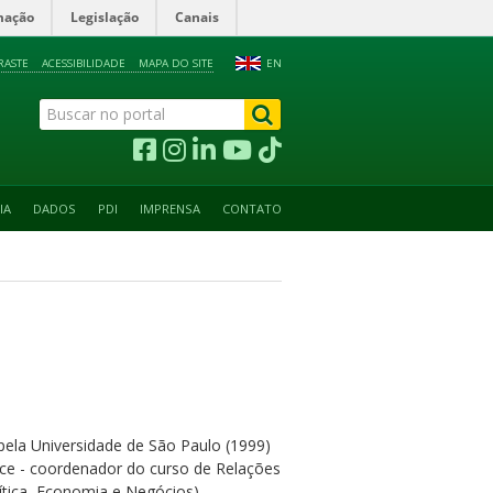
mação
Legislação
Canais
RASTE
ACESSIBILIDADE
MAPA DO SITE
EN
IA
DADOS
PDI
IMPRENSA
CONTATO
pela Universidade de São Paulo (1999)
vice - coordenador do curso de Relações
ítica, Economia e Negócios).