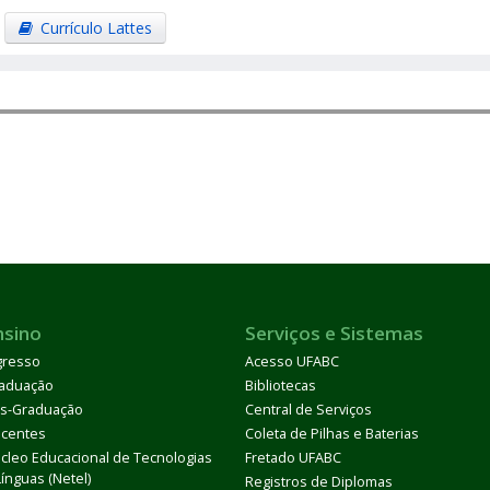
Currículo Lattes
nsino
Serviços e Sistemas
gresso
Acesso UFABC
aduação
Bibliotecas
s-Graduação
Central de Serviços
centes
Coleta de Pilhas e Baterias
cleo Educacional de Tecnologias
Fretado UFABC
Línguas (Netel)
Registros de Diplomas