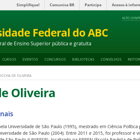
Simplifique!
Comunica BR
Participe
Acesso à infor
ALTO CONT
sidade Federal do ABC
ral de Ensino Superior pública e gratuita
CURSOS
EVENTOS
CONCURSOS
BIBLIOTECAS
CONSELHOS
REITOR
ROCHA DE OLIVEIRA
e Oliveira
onais
ela Universidade de São Paulo (1995), mestrado em Ciência Política 
niversidade de São Paulo (2004). Entre 2011 e 2015, foi professor e 
 de São Paulo (UNIFESP), localizado na EPPEN (Escola Paulista de Pol