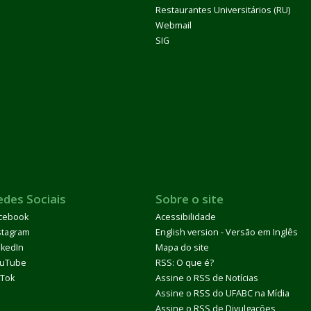
Restaurantes Universitários (RU)
Webmail
SIG
edes Sociais
Sobre o site
cebook
Acessibilidade
stagram
English version - Versão em Inglês
nkedIn
Mapa do site
uTube
RSS: O que é?
kTok
Assine o RSS de Notícias
Assine o RSS do UFABC na Mídia
Assine o RSS de Divulgações