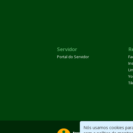
Servidor
R
Portal do Servidor
Fa
In
Li
Yo
Ti
Nós usamos cookies para 