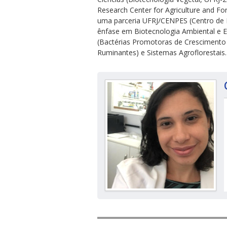
Research Center for Agriculture and F
uma parceria UFRJ/CENPES (Centro de P
ênfase em Biotecnologia Ambiental e 
(Bactérias Promotoras de Crescimento
Ruminantes) e Sistemas Agroflorestais
ubmenu
ubmenu
ubmenu