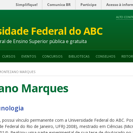
Simplifique!
Comunica BR
Participe
Acesso à infor
ALTO CONT
sidade Federal do ABC
ral de Ensino Superior pública e gratuita
CURSOS
EVENTOS
CONCURSOS
BIBLIOTECAS
CONSELHOS
REITOR
MONTEZANO MARQUES
ano Marques
unologia
), possui vínculo permanente com a Universidade Federal do ABC. Po
de Federal do Rio de Janeiro, UFRJ-2008), mestrado em Ciências (Mi
014). Realizou uma parte experimental de sua tese de doutorado no Jul