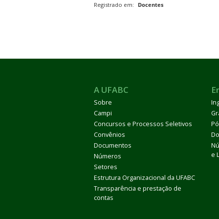
Registrado em:
Docentes
A UFABC
E
Sobre
In
Campi
Gr
Concursos e Processos Seletivos
Pó
Convênios
Do
Documentos
Nú
e 
Números
Setores
Estrutura Organizacional da UFABC
Transparência e prestação de
contas