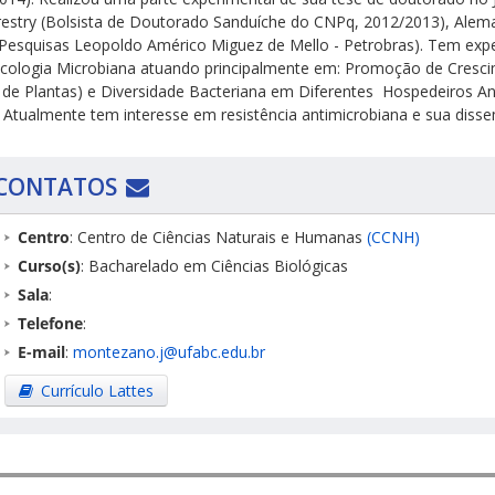
orestry (Bolsista de Doutorado Sanduíche do CNPq, 2012/2013), Alem
esquisas Leopoldo Américo Miguez de Mello - Petrobras). Tem exper
Ecologia Microbiana atuando principalmente em: Promoção de Cresc
 de Plantas) e Diversidade Bacteriana em Diferentes Hospedeiros A
. Atualmente tem interesse em resistência antimicrobiana e sua diss
CONTATOS
Centro
: Centro de Ciências Naturais e Humanas
(CCNH)
Curso(s)
: Bacharelado em Ciências Biológicas
Sala
:
Telefone
:
E-mail
:
montezano.j@ufabc.edu.br
Currículo Lattes