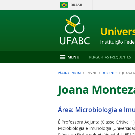
BRASIL
Ir
para
conteúdo
Univer
1
Ir
para
Instituição Fede
menu
2
Ir
MENU
PERGUNTAS FREQUENTES
para
busca
3
PÁGINA INICIAL
>
ENSINO
>
DOCENTES
>
JOANA 
Ir
para
Joana Montez
rodapé
4
Área: Microbiologia e Im
nu
É Professora Adjunta (Classe C/Nível 1
Microbiologia e Imunologia (Universida
Ciências (Biotecnologia Vegetal, UFRJ-2