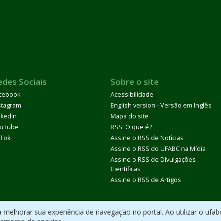
edes Sociais
Sobre o site
cebook
Acessibilidade
stagram
English version - Versão em Inglês
nkedIn
Mapa do site
uTube
RSS: O que é?
kTok
Assine o RSS de Notícias
Assine o RSS do UFABC na Mídia
Assine o RSS de Divulgações
Científicas
Assine o RSS de Artigos
melhorar sua experiência de navegação no portal. Ao utilizar o ufab