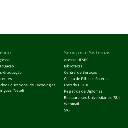
nsino
Serviços e Sistemas
gresso
Acesso UFABC
aduação
Bibliotecas
s-Graduação
Central de Serviços
centes
Coleta de Pilhas e Baterias
cleo Educacional de Tecnologias
Fretado UFABC
Línguas (Netel)
Registros de Diplomas
Restaurantes Universitários (RU)
Webmail
SIG