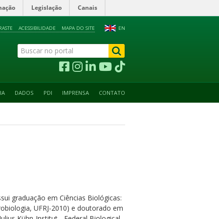
mação
Legislação
Canais
RASTE
ACESSIBILIDADE
MAPA DO SITE
EN
IA
DADOS
PDI
IMPRENSA
CONTATO
ssui graduação em Ciências Biológicas:
crobiologia, UFRJ-2010) e doutorado em
ius Kühn-Institut - Federal Biological