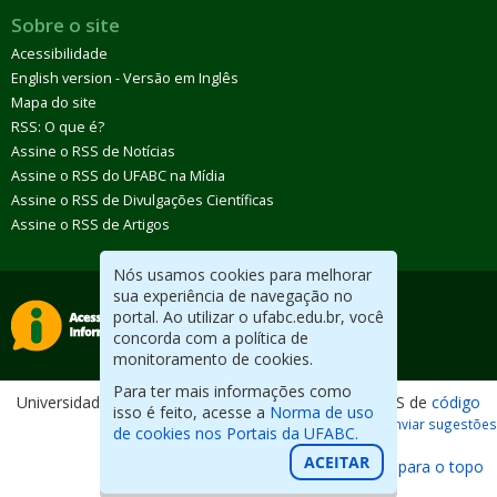
Sobre o site
Acessibilidade
English version - Versão em Inglês
Mapa do site
RSS: O que é?
Assine o RSS de Notícias
Assine o RSS do UFABC na Mídia
Assine o RSS de Divulgações Científicas
Assine o RSS de Artigos
Nós usamos cookies para melhorar
sua experiência de navegação no
portal. Ao utilizar o ufabc.edu.br, você
concorda com a política de
monitoramento de cookies.
Para ter mais informações como
Universidade Federal do ABC. Desenvolvido com CMS de
código
isso é feito, acesse a
Norma de uso
aberto
.
Reportar erros / Enviar sugestões
de cookies nos Portais da UFABC.
ACEITAR
Voltar para o topo