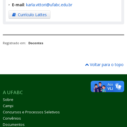
E-mail
:
karla.vittori@ufabc.edu.br
Currículo Lattes
Registrado em:
Docentes
Voltar para o topo
A UFABC
Sobre
Campi
Concursos e Processos Seletivos
Convênios
Documentos