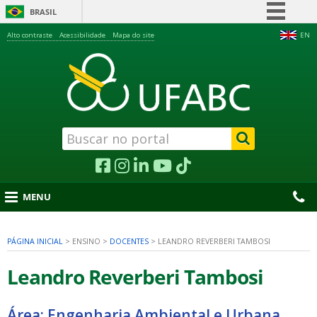
BRASIL
Simplifique!
Alto contraste
Acessibilidade
Mapa do site
EN
Comunica BR
Participe
Acesso à informação
Legislação
Canais
MENU
PÁGINA INICIAL
>
ENSINO
>
DOCENTES
>
LEANDRO REVERBERI TAMBOSI
nu
Leandro Reverberi Tambosi
Área: Engenharia Ambiental e Urbana,