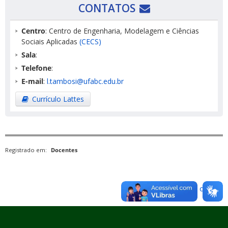
CONTATOS
Centro
: Centro de Engenharia, Modelagem e Ciências
Sociais Aplicadas
(CECS)
Sala
:
Telefone
:
E-mail
:
l.tambosi@ufabc.edu.br
Currículo Lattes
Registrado em:
Docentes
Voltar para o topo