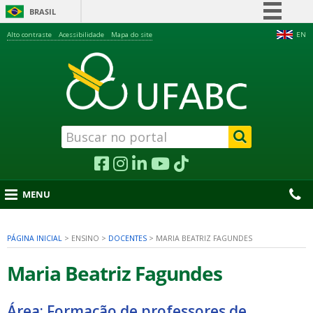
BRASIL
Simplifique!
Alto contraste
Acessibilidade
Mapa do site
EN
Comunica BR
Participe
Acesso à informação
Legislação
Canais
MENU
PÁGINA INICIAL
>
ENSINO
>
DOCENTES
>
MARIA BEATRIZ FAGUNDES
nu
Maria Beatriz Fagundes
Área: Formação de professores de