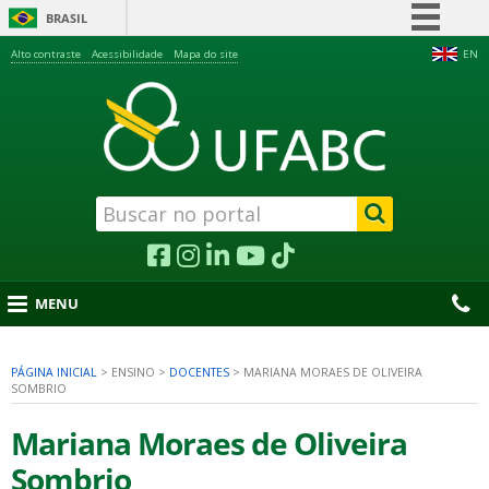
BRASIL
Simplifique!
Alto contraste
Acessibilidade
Mapa do site
EN
Comunica BR
Participe
Acesso à informação
Legislação
Canais
MENU
PÁGINA INICIAL
>
ENSINO
>
DOCENTES
>
MARIANA MORAES DE OLIVEIRA
SOMBRIO
nu
Mariana Moraes de Oliveira
Sombrio