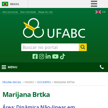
BRASIL
Simplifique!
Alto contraste
Acessibilidade
Mapa do site
EN
Comunica BR
Participe
Acesso à informação
Legislação
Canais
MENU
PÁGINA INICIAL
>
ENSINO
>
DOCENTES
>
MARIJANA BRTKA
nu
Marijana Brtka
Área: Dinâmica Não-linear em