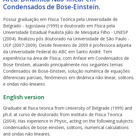
Condensados de Bose-Einstein.
Possui graduação em Física Teórica pela Universidade de
Belgrado - Iugoslavia (1999) e doutorado em Física pela
Universidade Estadual Paulista Júlio de Mesquita Filho - UNESP
(2004). Realizou pós doutorado na Universidade de São Paulo -
ubmenu
USP (2007-2009). Desde fevereiro de 2009 é professora adjunta
da Universidade Federal do ABC em Santo André. Tem
experiência na área de Física, com ênfase em Condensados de
Bose Einstein, atuando principalmente nos seguintes temas:
Condensados de Bose-Einstein, solução numérica de equações
ubmenu
diferenciais parciais, fenômenos em dinâmica não-linear, sólitons
e ondas não-lineares
ubmenu
English version
Graduate at fisica teorica from University of Belgrade (1999) and
ph.d. at curso de doutorado from Instituto de Fisica Teorica
(2004). Has experience in Physic, acting on the following subjects:
condensados de bose-einstein, solitons, numerical calculations
and ondas não lineares.