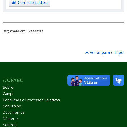
Currículo Lattes
Registrado em:
Docentes
Voltar para o topo
A UFABC
Sobre
Campi
Concursos e Processos Seletivos
Convênios
Documentos
Números
Setores