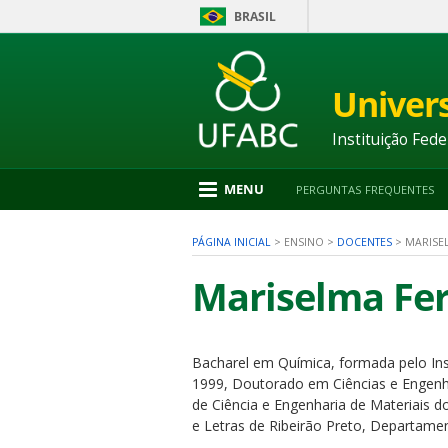
BRASIL
Ir
para
conteúdo
Univer
1
Ir
para
Instituição Fede
menu
2
Ir
MENU
PERGUNTAS FREQUENTES
para
busca
3
PÁGINA INICIAL
>
ENSINO
>
DOCENTES
>
MARISE
Ir
para
Mariselma Fer
rodapé
4
Bacharel em Química, formada pelo Ins
nu
1999, Doutorado em Ciências e Engenha
de Ciência e Engenharia de Materiais d
e Letras de Ribeirão Preto, Departamen