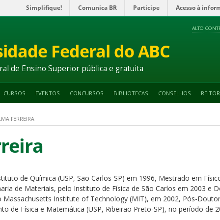
Simplifique!
Comunica BR
Participe
Acesso à infor
ALTO CONT
sidade Federal do ABC
ral de Ensino Superior pública e gratuita
CURSOS
EVENTOS
CONCURSOS
BIBLIOTECAS
CONSELHOS
REITOR
LMA FERREIRA
reira
tituto de Química (USP, São Carlos-SP) em 1996, Mestrado em Físi
ria de Materiais, pelo Instituto de Física de São Carlos em 2003 
o Massachusetts Institute of Technology (MIT), em 2002, Pós-Doutor
to de Física e Matemática (USP, Ribeirão Preto-SP), no período de 