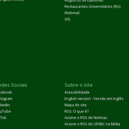
Registros de Diplomas
Restaurantes Universitários (RU)
Webmail
SIG
edes Sociais
Sobre o site
cebook
Acessibilidade
stagram
English version - Versão em Inglês
nkedIn
Mapa do site
uTube
RSS: O que é?
kTok
Assine o RSS de Notícias
Assine o RSS do UFABC na Mídia