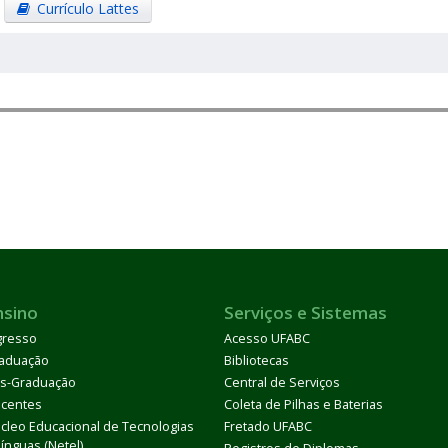
Currículo Lattes
nsino
Serviços e Sistemas
gresso
Acesso UFABC
aduação
Bibliotecas
s-Graduação
Central de Serviços
centes
Coleta de Pilhas e Baterias
cleo Educacional de Tecnologias
Fretado UFABC
Línguas (Netel)