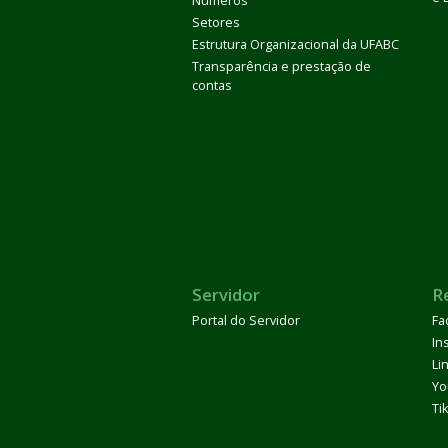
Números
Setores
Estrutura Organizacional da UFABC
Transparência e prestação de
contas
Servidor
R
Portal do Servidor
Fa
In
Li
Yo
Ti