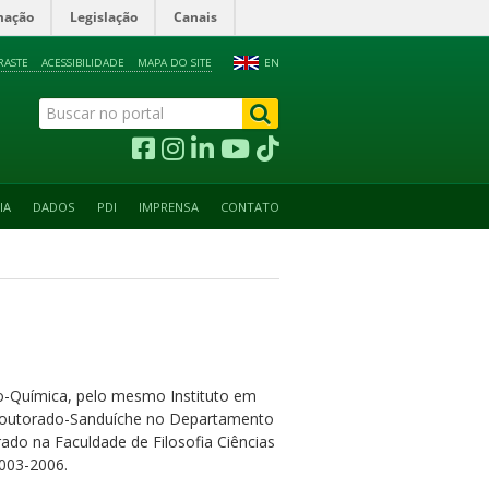
mação
Legislação
Canais
RASTE
ACESSIBILIDADE
MAPA DO SITE
EN
IA
DADOS
PDI
IMPRENSA
CONTATO
co-Química, pelo mesmo Instituto em
e Doutorado-Sanduíche no Departamento
ado na Faculdade de Filosofia Ciências
2003-2006.