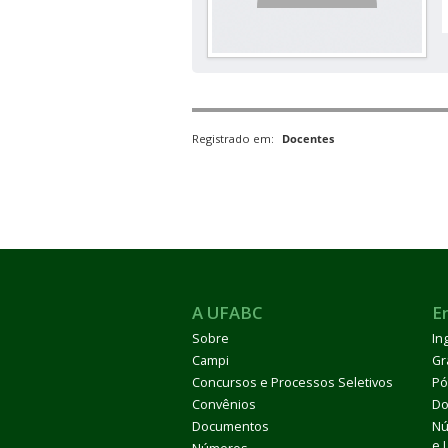
Registrado em:
Docentes
A UFABC
E
Sobre
In
Campi
Gr
Concursos e Processos Seletivos
Pó
Convênios
Do
Documentos
Nú
e 