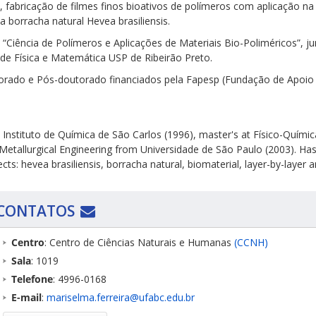
, fabricação de filmes finos bioativos de polímeros com aplicação n
 borracha natural Hevea brasiliensis.
 “Ciência de Polímeros e Aplicações de Materiais Bio-Poliméricos”, j
de Física e Matemática USP de Ribeirão Preto.
orado e Pós-doutorado financiados pela Fapesp (Fundação de Apoio 
nstituto de Química de São Carlos (1996), master's at Físico-Químic
 Metallurgical Engineering from Universidade de São Paulo (2003). Ha
ects: hevea brasiliensis, borracha natural, biomaterial, layer-by-laye
CONTATOS
Centro
: Centro de Ciências Naturais e Humanas
(CCNH)
Sala
: 1019
Telefone
: 4996-0168
E-mail
:
mariselma.ferreira@ufabc.edu.br