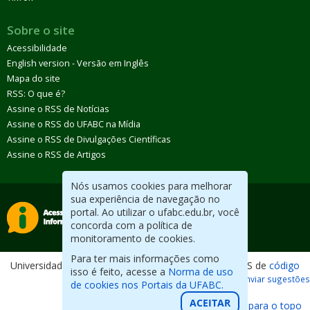
Sobre o site
Acessibilidade
English version - Versão em Inglês
Mapa do site
RSS: O que é?
Assine o RSS de Notícias
Assine o RSS do UFABC na Mídia
Assine o RSS de Divulgações Científicas
Assine o RSS de Artigos
Nós usamos cookies para melhorar
sua experiência de navegação no
portal. Ao utilizar o ufabc.edu.br, você
concorda com a política de
monitoramento de cookies.
Para ter mais informações como
Universidade Federal do ABC. Desenvolvido com CMS de
código
isso é feito, acesse a
Norma de uso
aberto
.
Reportar erros / Enviar sugestões
de cookies nos Portais da UFABC.
ACEITAR
Voltar para o topo