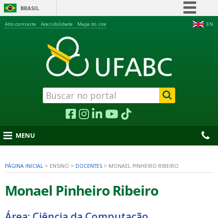
BRASIL
Simplifique!
Alto contraste
Acessibilidade
Mapa do site
EN
Comunica BR
Participe
Acesso à informação
Legislação
Canais
MENU
PÁGINA INICIAL
>
ENSINO
>
DOCENTES
>
MONAEL PINHEIRO RIBEIRO
nu
Monael Pinheiro Ribeiro
Área: Ciência da Computação