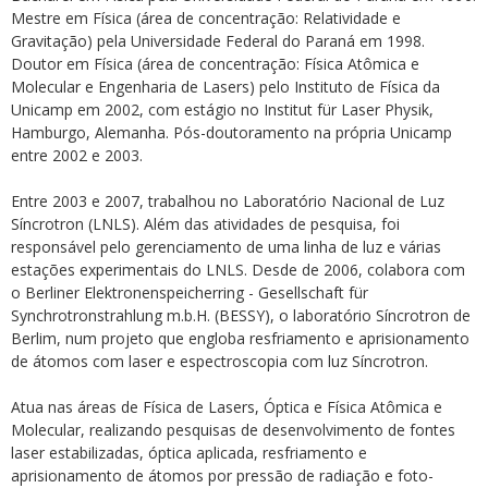
Mestre em Física (área de concentração: Relatividade e
Gravitação) pela Universidade Federal do Paraná em 1998.
Doutor em Física (área de concentração: Física Atômica e
Molecular e Engenharia de Lasers) pelo Instituto de Física da
Unicamp em 2002, com estágio no Institut für Laser Physik,
Hamburgo, Alemanha. Pós-doutoramento na própria Unicamp
entre 2002 e 2003.
ubmenu
Entre 2003 e 2007, trabalhou no Laboratório Nacional de Luz
Síncrotron (LNLS). Além das atividades de pesquisa, foi
responsável pelo gerenciamento de uma linha de luz e várias
ubmenu
estações experimentais do LNLS. Desde de 2006, colabora com
o Berliner Elektronenspeicherring - Gesellschaft für
ubmenu
Synchrotronstrahlung m.b.H. (BESSY), o laboratório Síncrotron de
Berlim, num projeto que engloba resfriamento e aprisionamento
de átomos com laser e espectroscopia com luz Síncrotron.
Atua nas áreas de Física de Lasers, Óptica e Física Atômica e
Molecular, realizando pesquisas de desenvolvimento de fontes
laser estabilizadas, óptica aplicada, resfriamento e
aprisionamento de átomos por pressão de radiação e foto-