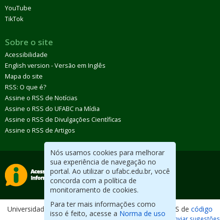
YouTube
TikTok
Sobre o site
Acessibilidade
English version - Versão em Inglês
Mapa do site
RSS: O que é?
Assine o RSS de Notícias
Assine o RSS do UFABC na Mídia
Assine o RSS de Divulgações Científicas
Assine o RSS de Artigos
Nós usamos cookies para melhorar
sua experiência de navegação no
portal. Ao utilizar o ufabc.edu.br, você
concorda com a política de
monitoramento de cookies.
Para ter mais informações como
Universidade Federal do ABC. Desenvolvido com CMS de
código
isso é feito, acesse a
Norma de uso
aberto
.
Reportar erros / Enviar sugestões