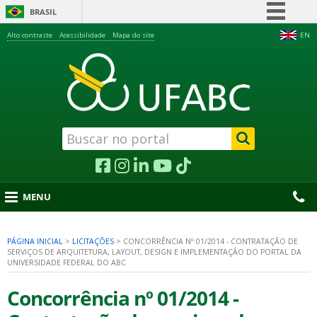
BRASIL
Simplifique!
Alto contraste
Acessibilidade
Mapa do site
EN
Comunica BR
Participe
Acesso à informação
Legislação
Canais
MENU
PÁGINA INICIAL
>
LICITAÇÕES
>
CONCORRÊNCIA Nº 01/2014 - CONTRATAÇÃO DE
SERVIÇOS DE ARQUITETURA, LAYOUT, DESIGN E IMPLEMENTAÇÃO DO PORTAL DA
nu
UNIVERSIDADE FEDERAL DO ABC
Concorrência nº 01/2014 -