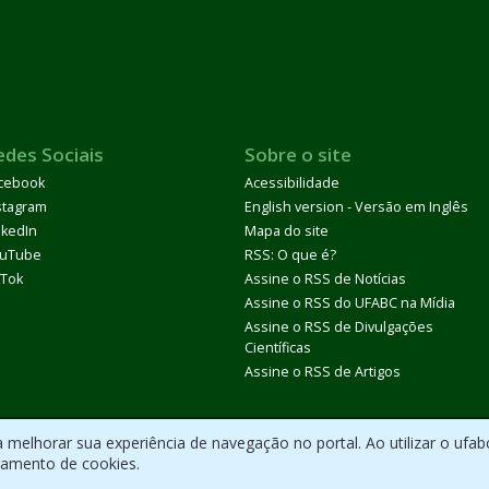
edes Sociais
Sobre o site
cebook
Acessibilidade
stagram
English version - Versão em Inglês
nkedIn
Mapa do site
uTube
RSS: O que é?
kTok
Assine o RSS de Notícias
Assine o RSS do UFABC na Mídia
Assine o RSS de Divulgações
Científicas
Assine o RSS de Artigos
melhorar sua experiência de navegação no portal. Ao utilizar o ufab
ramento de cookies.