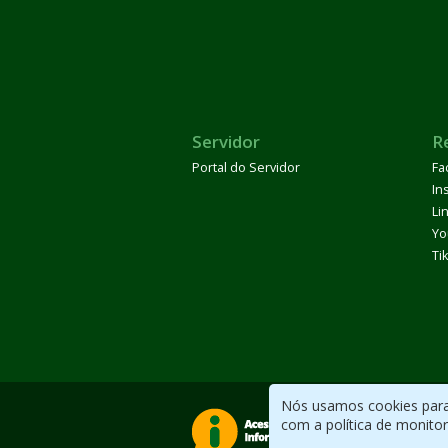
Servidor
R
Portal do Servidor
Fa
In
Li
Yo
Ti
Nós usamos cookies para 
com a política de monito