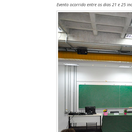
Evento ocorrido entre os dias 21 e 25 in
ubmenu
ubmenu
ubmenu