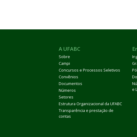
A UFABC
E
Sobre
In
Campi
Gr
Concursos e Processos Seletivos
Pó
Convênios
Do
Documentos
Nú
e 
Números
Setores
Estrutura Organizacional da UFABC
Transparência e prestação de
contas