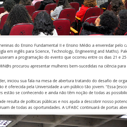
meninas do Ensino Fundamental II e Ensino Médio a enveredar pelo c
la em inglês para Science, Technology, Engineering and Maths). Pal
puseram a programação do evento que ocorreu entre os dias 21 e 25 
MiN@s procurou
apresentar mulheres bem-sucedidas na ciência para 
er, iniciou sua fala na mesa de abertura tratando do desafio de orga
o é oferecida pela Universidade a um público tão jovem. “Essa [escolh
 estão se conhecendo e ainda não têm noção de todas as possibilid
de resulta de políticas públicas e nos ajuda a descobrir nosso poten
fruam de todas as oportunidades. A UFABC continuará de portas abert