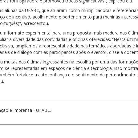
as foi inspiradora e promoveu trocas significativas”, explicou ela.
as alunas da UFABC, que atuaram como multiplicadoras e referências 
o de incentivo, acolhimento e pertencimento para meninas interess
ortuguês)”, acrescentou.
um formato experimental para uma proposta mais madura nas últimas 
iar a diversidade das convidadas e oficinas oferecidas. “Nesta últ
nclusiva, ampliamos a representatividade nas temáticas abordadas e 
is de diálogo com as participantes após o evento”, disse a docent
ou muitas das últimas ingressantes na escolha por uma das formaçõe
m-se representadas em espaços de ciência e tecnologia. Isso mostra
também fortalece a autoconfiança e o sentimento de pertencimento
u.
ação e Imprensa - UFABC.