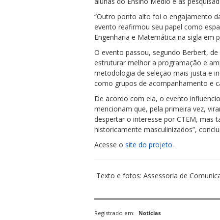
alunas do Ensino Médio e as pesquisador
“Outro ponto alto foi o engajamento d
evento reafirmou seu papel como espaç
Engenharia e Matemática na sigla em p
O evento passou, segundo Berbert, de 
estruturar melhor a programação e ampl
metodologia de seleção mais justa e i
como grupos de acompanhamento e cana
De acordo com ela, o evento influenci
mencionam que, pela primeira vez, vira
despertar o interesse por CTEM, mas 
historicamente masculinizados”, conclui
Acesse o
site do projeto
.
Texto e fotos: Assessoria de Comunic
Registrado em:
Notícias