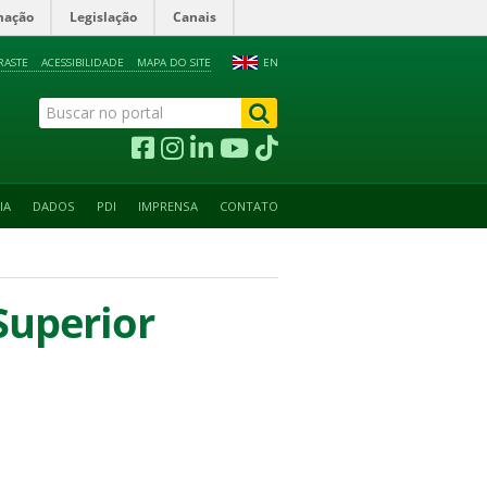
mação
Legislação
Canais
RASTE
ACESSIBILIDADE
MAPA DO SITE
EN
IA
DADOS
PDI
IMPRENSA
CONTATO
Superior