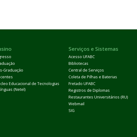
nsino
Serviços e Sistemas
gresso
Acesso UFABC
aduação
Bibliotecas
s-Graduação
Central de Serviços
centes
Coleta de Pilhas e Baterias
cleo Educacional de Tecnologias
Fretado UFABC
Línguas (Netel)
Registros de Diplomas
Restaurantes Universitários (RU)
Webmail
SIG