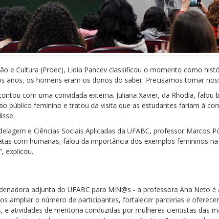
ão e Cultura (Proec), Lidia Pancev classificou o momento como histó
uitos anos, os homens eram os donos do saber. Precisamos tomar noss
ntou com uma convidada externa. Juliana Xavier, da Rhodia, falou 
ao público feminino e tratou da visita que as estudantes fariam à c
isse.
delagem e Ciências Sociais Aplicadas da UFABC, professor Marcos Pó
tas com humanas, falou da importância dos exemplos femininos na
, explicou.
ordenadora adjunta do UFABC para MiN@s - a professora Ana Neto é 
s ampliar o número de participantes, fortalecer parcerias e oferec
, e atividades de mentoria conduzidas por mulheres cientistas das ma