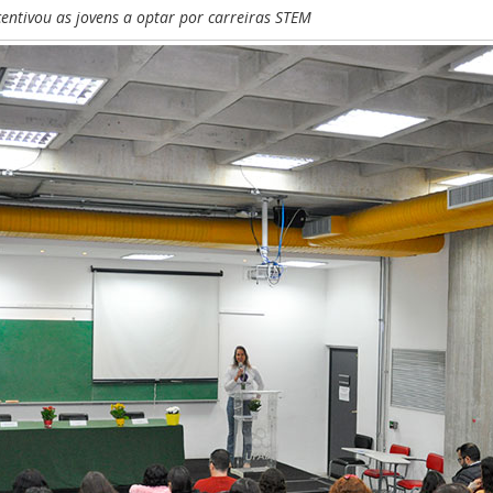
centivou as jovens a optar por carreiras STEM