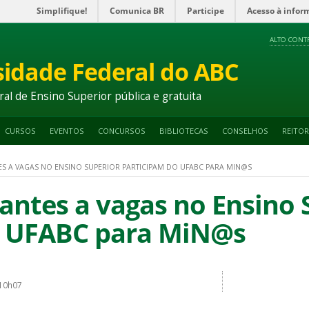
Simplifique!
Comunica BR
Participe
Acesso à infor
ALTO CONT
sidade Federal do ABC
ral de Ensino Superior pública e gratuita
CURSOS
EVENTOS
CONCURSOS
BIBLIOTECAS
CONSELHOS
REITOR
ES A VAGAS NO ENSINO SUPERIOR PARTICIPAM DO UFABC PARA MIN@S
antes a vagas no Ensino 
o UFABC para MiN@s
 10h07