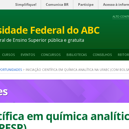
Simplifique!
Comunica BR
Participe
Acesso à infor
ALTO CONT
sidade Federal do ABC
ral de Ensino Superior pública e gratuita
CURSOS
EVENTOS
CONCURSOS
BIBLIOTECAS
CONSELHOS
REITOR
OPORTUNIDADES
>
INICIAÇÃO CIENTÍFICA EM QUÍMICA ANALÍTICA NA UFABC (COM BOLSA
es
tífica em química analít
PESP)