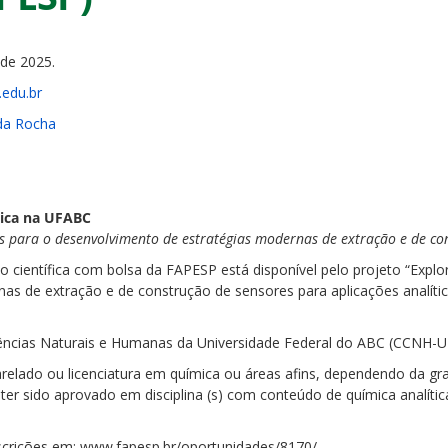
de 2025.
edu.br
 da Rocha
ítica na UFABC
s para o desenvolvimento de estratégias modernas de extração e de co
o científica com bolsa da FAPESP está disponível pelo projeto “Expl
s de extração e de construção de sensores para aplicações analíticas
iências Naturais e Humanas da Universidade Federal do ABC (CCNH-
relado ou licenciatura em química ou áreas afins, dependendo da gra
 ter sido aprovado em disciplina (s) com conteúdo de química analítica
scrições em: www.fapesp.br/oportunidades/8170/.