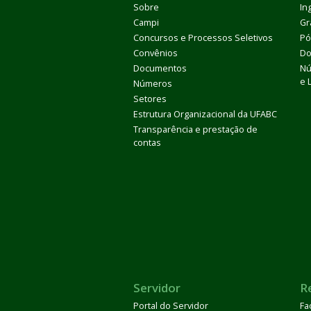
Sobre
In
Campi
Gr
Concursos e Processos Seletivos
Pó
Convênios
Do
Documentos
Nú
e 
Números
Setores
Estrutura Organizacional da UFABC
Transparência e prestação de
contas
Servidor
R
Portal do Servidor
Fa