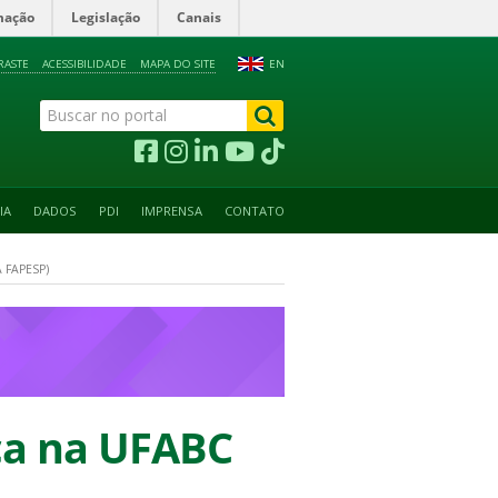
mação
Legislação
Canais
RASTE
ACESSIBILIDADE
MAPA DO SITE
EN
IA
DADOS
PDI
IMPRENSA
CONTATO
 FAPESP)
ica na UFABC