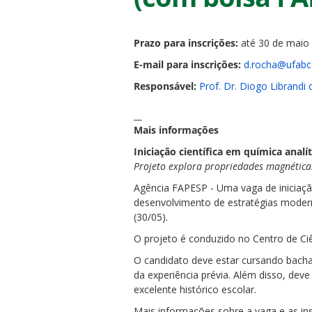
Prazo para inscrições:
até 30 de maio 
E-mail para inscrições:
d.rocha@ufabc.
Responsável:
Prof. Dr. Diogo Librandi
ubmenu
__
Mais informações
Iniciação científica em química anal
ubmenu
Projeto explora propriedades magnética
Agência FAPESP - Uma vaga de iniciaçã
ubmenu
desenvolvimento de estratégias moderna
(30/05).
O projeto é conduzido no Centro de C
O candidato deve estar cursando bacha
da experiência prévia. Além disso, deve
excelente histórico escolar.
Mais informações sobre a vaga e as in