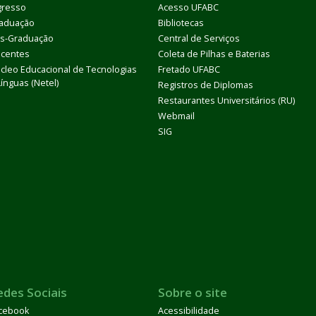
gresso
Acesso UFABC
aduação
Bibliotecas
s-Graduação
Central de Serviços
centes
Coleta de Pilhas e Baterias
cleo Educacional de Tecnologias
Fretado UFABC
Línguas (Netel)
Registros de Diplomas
Restaurantes Universitários (RU)
Webmail
SIG
edes Sociais
Sobre o site
cebook
Acessibilidade