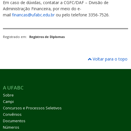
Em caso de dúvidas, contatar a CGFC/DAF – Divisão de
Administração Financeira, por meio do e-
mail
financas@ufabc.edu.br
ou pelo telefone 3356-7526.
Registrado em:
Registros de Diplomas
Voltar para o topo
A UFABC
Sobre
Campi
Concursos e Processos Seletivos
Convênios
Documentos
Números