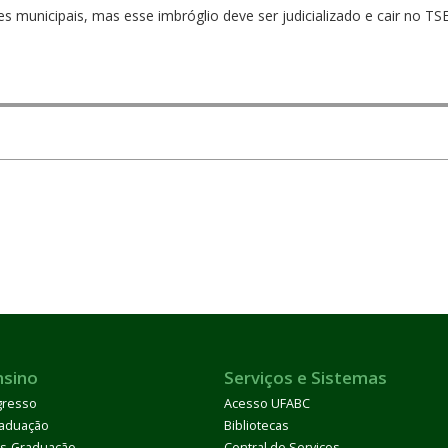
ões municipais, mas esse imbróglio deve ser judicializado e cair no T
nsino
Serviços e Sistemas
gresso
Acesso UFABC
aduação
Bibliotecas
s-Graduação
Central de Serviços