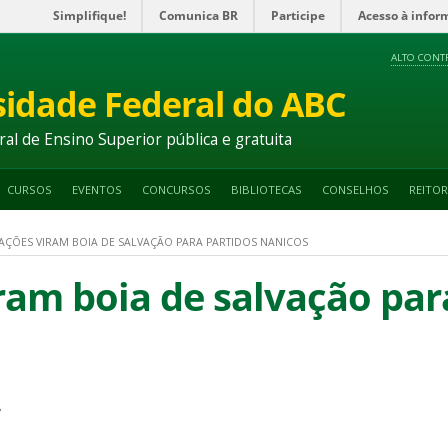
Simplifique!
Comunica BR
Participe
Acesso à infor
ALTO CONT
sidade Federal do ABC
ral de Ensino Superior pública e gratuita
CURSOS
EVENTOS
CONCURSOS
BIBLIOTECAS
CONSELHOS
REITOR
AÇÕES VIRAM BOIA DE SALVAÇÃO PARA PARTIDOS NANICOS
ram boia de salvação par
7