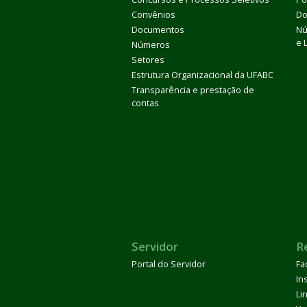
Convênios
Do
Documentos
Nú
e 
Números
Setores
Estrutura Organizacional da UFABC
Transparência e prestação de
contas
Servidor
R
Portal do Servidor
Fa
In
Li