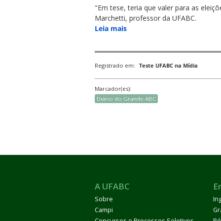
"Em tese, teria que valer para as eleiç
Marchetti, professor da UFABC.
Leia mais
Registrado em:
Teste UFABC na Mídia
ubmenu
Marcador(es):
Diário do Grande ABC
ubmenu
ubmenu
A UFABC
E
Sobre
In
Campi
Gr
Concursos e Processos Seletivos
Pó