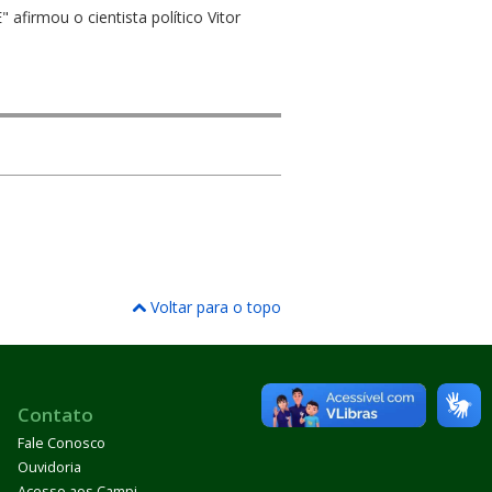
SE" afirmou o
cientista político Vitor
Voltar para o topo
Contato
Fale Conosco
Ouvidoria
Acesso aos Campi