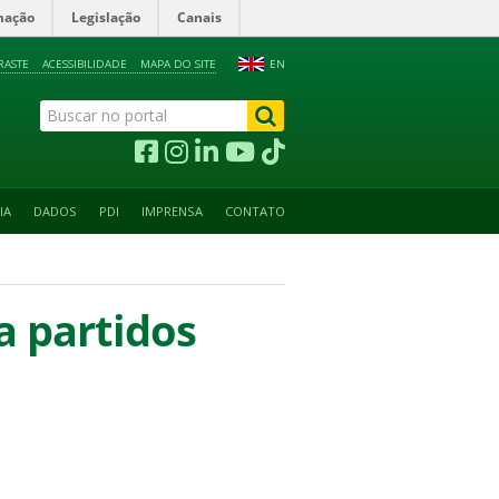
mação
Legislação
Canais
RASTE
ACESSIBILIDADE
MAPA DO SITE
EN
IA
DADOS
PDI
IMPRENSA
CONTATO
a partidos