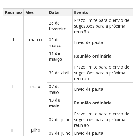
Reunião
Mês
Data
Evento
Prazo limite para o envio de
26 de
sugestões para a próxima
fevereiro
reunião
I
março
05 de
Envio de pauta
ubmenu
março
11 de
Reunião ordinária
março
Prazo limite para o envio de
ubmenu
30 de abril
sugestões para a próxima
reunião
ubmenu
II
maio
07 de
Envio de pauta
maio
13 de
Reunião ordinária
maio
Prazo limite para o envio de
02 de julho
sugestões para a próxima
reunião
III
julho
08 de julho
Envio de pauta