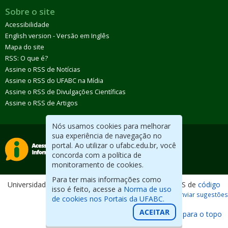
Sobre o site
Acessibilidade
English version - Versão em Inglês
Mapa do site
RSS: O que é?
Assine o RSS de Notícias
Assine o RSS do UFABC na Mídia
Assine o RSS de Divulgações Científicas
Assine o RSS de Artigos
Nós usamos cookies para melhorar
sua experiência de navegação no
portal. Ao utilizar o ufabc.edu.br, você
concorda com a política de
monitoramento de cookies.
Para ter mais informações como
Universidade Federal do ABC. Desenvolvido com CMS de
código
isso é feito, acesse a
Norma de uso
aberto
.
Reportar erros / Enviar sugestões
de cookies nos Portais da UFABC.
ACEITAR
Voltar para o topo