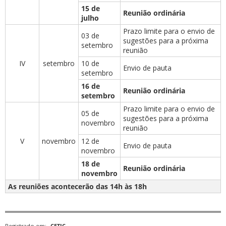
15 de
Reunião ordinária
julho
Prazo limite para o envio de
03 de
sugestões para a próxima
setembro
reunião
IV
setembro
10 de
Envio de pauta
setembro
16 de
Reunião ordinária
setembro
Prazo limite para o envio de
05 de
sugestões para a próxima
novembro
reunião
V
novembro
12 de
Envio de pauta
novembro
18 de
Reunião ordinária
novembro
As reuniões acontecerão das 14h às 18h
Registrado em:
CETIC