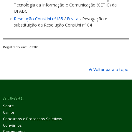
Tecnologia da Informação e Comunicação (CETIC) da
UFABC
Resolução ConsUni nº185
/
Errata
- Revogação e
substituição da Resolução ConsUni nº 84
ubmenu
Registrado em:
CETIC
ubmenu
Voltar para o topo
ubmenu
A UFABC
Sobre
Campi
Concursos e Processos Seletivos
Convênios
Documentos