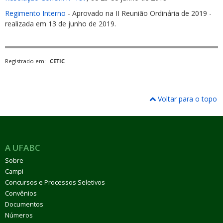
Regimento Interno
- Aprovado na II Reunião Ordinária de 2019 -
realizada em 13 de junho de 2019.
Registrado em:
CETIC
ubmenu
Voltar para o topo
ubmenu
ubmenu
A UFABC
Sobre
Campi
Concursos e Processos Seletivos
Convênios
Documentos
Números