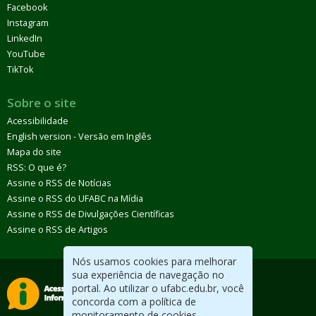
Facebook
Instagram
LinkedIn
YouTube
TikTok
Sobre o site
Acessibilidade
English version - Versão em Inglês
Mapa do site
RSS: O que é?
Assine o RSS de Notícias
Assine o RSS do UFABC na Mídia
Assine o RSS de Divulgações Científicas
Assine o RSS de Artigos
Nós usamos cookies para melhorar
sua experiência de navegação no
portal. Ao utilizar o ufabc.edu.br, você
concorda com a política de
monitoramento de cookies.