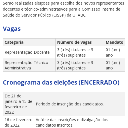
Serão realizadas eleições para escolha dos novos representantes
docentes e técnico-administrativos para a Comissão Interna de
Saúde do Servidor Público (CISSP) da UFABC.
Vagas
ubmenu
Categoria
Número de vagas
Mandato
3 (três) titulares e 3
01 (um)
Representação Docente
(três) suplentes
ano
Representação Técnico-
3 (três) titulares e 3
01 (um)
ubmenu
Administrativa
(três) suplentes
ano
ubmenu
Cronograma das eleições (ENCERRADO)
De 21 de
janeiro a 15 de
Período de inscrição dos candidatos.
fevereiro de
2022
16 de fevereiro
Análise das inscrições e divulgação dos
de 2022
candidatos inscritos.