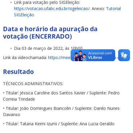
Link para votação pelo SIGEleição:
https://votacao.ufabc.edu.br/sigeleicao/
. Anexo:
Tutorial
SIGEleição
Data e horário da apuração da
votação
(ENCERRADO)
Dia 03 de março de 2022, às 10h00
Link da videochamada:
https://meet.google.com/qvx-udmh-cjx
Resultado
TÉCNICOS ADMINISTRATIVOS:
• Titular: Jéssica Caroline dos Santos Xavier / Suplente: Pedro
Correia Trindade
• Titular: João Domingues Biancolin / Suplente: Danilo Nunes
Davanso
• Titular: Tatana Keimi Izumi / Suplente: Ana Lucia Geraldo