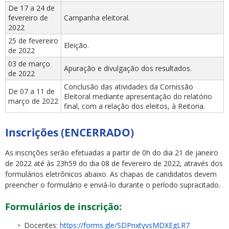
De 17 a 24 de
fevereiro de
Campanha eleitoral.
2022
25 de fevereiro
Eleição.
de 2022
03 de março
Apuração e divulgação dos resultados.
de 2022
Conclusão das atividades da Comissão
De 07 a 11 de
Eleitoral mediante apresentação do relatório
março de 2022
final, com a relação dos eleitos, à Reitoria.
Inscrições
(ENCERRADO)
As inscrições serão efetuadas a partir de 0h do dia 21 de janeiro
de 2022 até às 23h59 do dia 08 de fevereiro de 2022, através dos
formulários eletrônicos abaixo. As chapas de candidatos devem
preencher o formulário e enviá-lo durante o período supracitado.
Formulários de inscrição:
Docentes:
https://forms.gle/SDPnxtyvsMDXEgLR7