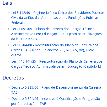
Leis
Lei 8.112/90 - Regime Jurídico Único dos Servidores Públicos
Civis da União, das Autarquias e das Fundações Públicas
Federais
.
Lei 11.091/05 - Plano de Carreira dos Cargos Técnico-
Administrativos em Educação - TAEs (com as atualizações
ubmenu
da lei 11.784/08)
Lei 11.784/08 - Reestruturação do Plano de Carreira dos
Cargos TAE (seção II e anexos XIII, I-C, XIV, XV), entre
outros
.
ubmenu
Lei nº 15.141/25 - Reestruturação do Plano de Carreira dos
Cargos Técnico-Administrativos em Educação (Capítulo L)
ubmenu
Decretos
Decreto 5.825/06 - Plano de Desenvolvimento da Carreira –
TAE
Decreto 5.824/06 - Incentivo à Qualificação e Progressão
por Capacitação - TAE