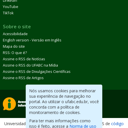
LinkedIn
YouTube
TikTok
Sobre o site
Acessibilidade
English version - Versão em Inglês
Mapa do site
RSS: O que é?
Assine o RSS de Notícias
Assine o RSS do UFABC na Mídia
Assine o RSS de Divulgações Científicas
Assine o RSS de Artigos
Nós usamos cookies para melhorar
sua experiência de navegação no
portal. Ao utilizar o ufabc.edu.br, você
concorda com a política de
monitoramento de cookies.
Para ter mais informações como
Universidade Federal do ABC. Desenvolvido com CMS de
código
isso é feito, acesse a
Norma de uso