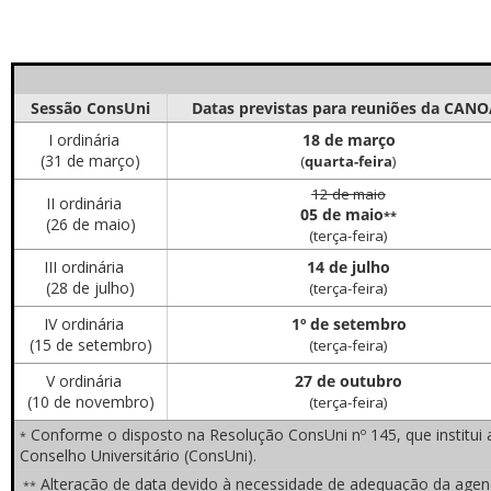
Sessão ConsUni
Datas previstas para reuniões da CAN
I ordinária
18 de março
ubmenu
(31 de março)
(
quarta-feira
)
12 de maio
II ordinária
05 de maio
**
(26 de maio)
(terça-feira)
ubmenu
III ordinária
14 de julho
(28 de julho)
(terça-feira)
ubmenu
IV ordinária
1º de setembro
(15 de setembro)
(terça-feira)
V ordinária
27 de outubro
(10 de novembro)
(terça-feira)
Conforme o disposto na Resolução ConsUni nº 145, que institui a
*
Conselho Universitário (ConsUni).
Alteração de data devido à necessidade de adequação da agend
**