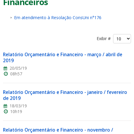
Financeiros
Em atendimento à Resolação ConsUni n°176
Exibir #
ubmenu
Relatório Orçamentário e Financeiro - março / abril de
2019
20/05/19
ubmenu
08h57
ubmenu
Relatório Orçamentário e Financeiro - janeiro / fevereiro
de 2019
18/03/19
10h19
Relatório Orçamentário e Financeiro - novembro /