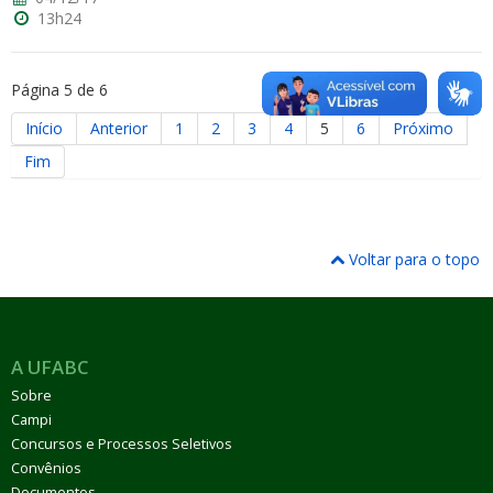
13h24
Página 5 de 6
Início
Anterior
1
2
3
4
5
6
Próximo
Fim
Voltar para o topo
A UFABC
Sobre
Campi
Concursos e Processos Seletivos
Convênios
Documentos