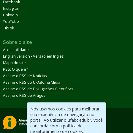
Facebook
Instagram
LinkedIn
YouTube
TikTok
Sobre o site
Acessibilidade
English version - Versão em Inglês
Mapa do site
RSS: O que é?
Assine o RSS de Notícias
Assine o RSS do UFABC na Mídia
Assine o RSS de Divulgações Científicas
Assine o RSS de Artigos
Nós usamos cookies para melhorar
sua experiência de navegação no
portal. Ao utilizar o ufabc.edu.br, você
concorda com a política de
monitoramento de cookies.