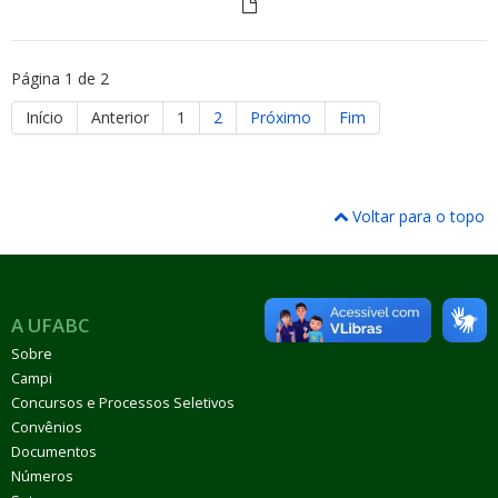
Página 1 de 2
Início
Anterior
1
2
Próximo
Fim
Voltar para o topo
A UFABC
Sobre
Campi
Concursos e Processos Seletivos
Convênios
Documentos
Números