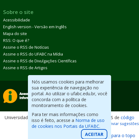
Sobre o site
Acessibilidade
English version - Versão em Inglês
Mapa do site
RSS: O que é?
Assine o RSS de Notícias
Assine o RSS do UFABC na Mídia
Assine o RSS de Divulgações Científicas
Assine o RSS de Artigos
Nós usamos cookies para melhorar
sua experiência de navegação no
portal. Ao utilizar o ufabc.edu.br, você
concorda com a política de
monitoramento de cookies.
Para ter mais informações como
Universidade Federal do ABC. Desenvolvido com CMS de
código
isso é feito, acesse a
Norma de uso
aberto
.
Reportar erros / Enviar sugestões
de cookies nos Portais da UFABC.
ACEITAR
Voltar para o topo