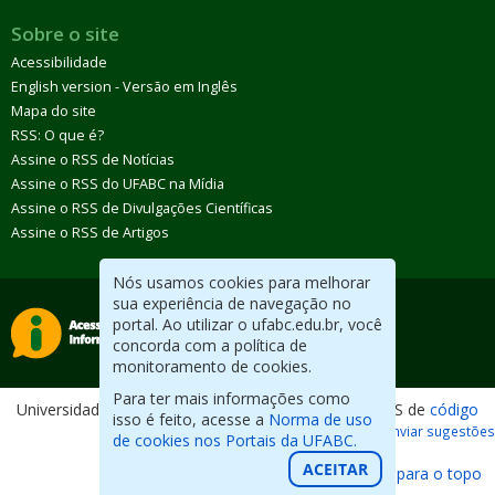
Sobre o site
Acessibilidade
English version - Versão em Inglês
Mapa do site
RSS: O que é?
Assine o RSS de Notícias
Assine o RSS do UFABC na Mídia
Assine o RSS de Divulgações Científicas
Assine o RSS de Artigos
Nós usamos cookies para melhorar
sua experiência de navegação no
portal. Ao utilizar o ufabc.edu.br, você
concorda com a política de
monitoramento de cookies.
Para ter mais informações como
Universidade Federal do ABC. Desenvolvido com CMS de
código
isso é feito, acesse a
Norma de uso
aberto
.
Reportar erros / Enviar sugestões
de cookies nos Portais da UFABC.
ACEITAR
Voltar para o topo