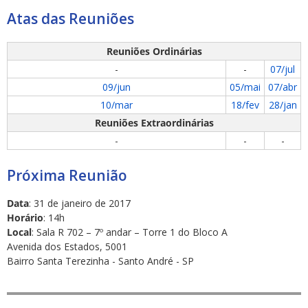
Atas das Reuniões
Reuniões Ordinárias
-
-
07/jul
09/jun
05/mai
07/abr
ubmenu
10/mar
18/fev
28/jan
Reuniões Extraordinárias
-
-
-
ubmenu
Próxima Reunião
ubmenu
Data
: 31 de janeiro de 2017
Horário
: 14h
Local
: Sala R 702 – 7º andar – Torre 1 do Bloco A
Avenida dos Estados, 5001
Bairro Santa Terezinha - Santo André - SP